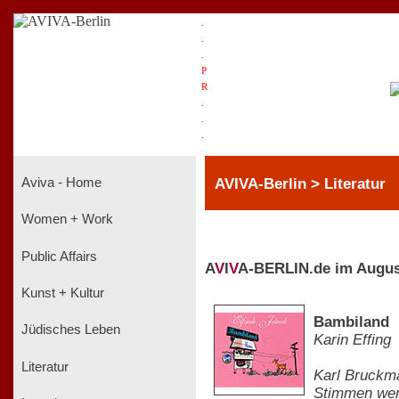
.
.
.
P
R
.
.
.
AVIVA-Berlin > Literatur
Aviva - Home
Women + Work
Public Affairs
A
V
I
V
A-BERLIN.de im Augus
Kunst + Kultur
Bambiland
Jüdisches Leben
Karin Effing
Literatur
Karl Bruckma
Stimmen werd