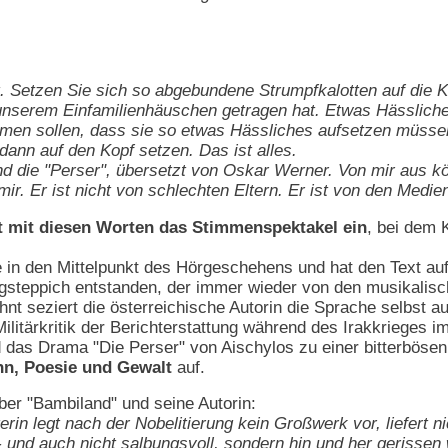
ht. Setzen Sie sich so abgebundene Strumpfkalotten auf die 
nserem Einfamilienhäuschen getragen hat. Etwas Hässlichere
men sollen, dass sie so etwas Hässliches aufsetzen müsse
dann auf den Kopf setzen. Das ist alles.
d die "Perser", übersetzt von Oskar Werner. Von mir aus k
mir. Er ist nicht von schlechten Eltern. Er ist von den Medien
tet mit diesen Worten das Stimmenspektakel ein
, bei dem 
 in den Mittelpunkt des Hörgeschehens und hat den Text auf 
gsteppich entstanden, der immer wieder von den musikalische
nt seziert die österreichische Autorin die Sprache selbst 
ilitärkritik der Berichterstattung während des Irakkrieges i
das Drama "Die Perser" von Aischylos zu einer bitterbösen
nn, Poesie und Gewalt
auf.
er "Bambiland" und seine Autorin:
rin legt nach der Nobelitierung kein Großwerk vor, liefert nic
 und auch nicht salbungsvoll, sondern hin und her gerissen w