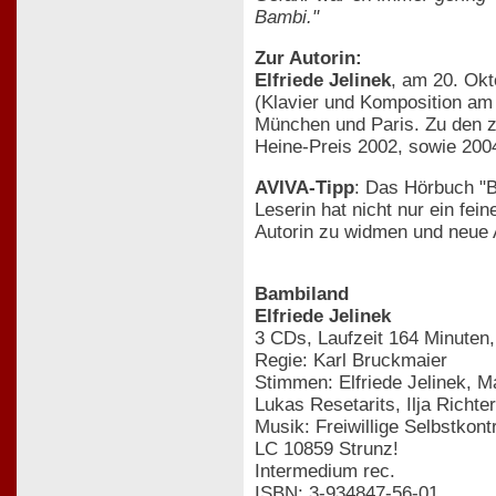
Bambi."
Zur Autorin:
Elfriede Jelinek
, am 20. Okt
(Klavier und Komposition am 
München und Paris. Zu den za
Heine-Preis 2002, sowie 2004 
AVIVA-Tipp
: Das Hörbuch "B
Leserin hat nicht nur ein fe
Autorin zu widmen und neue 
Bambiland
Elfriede Jelinek
3 CDs, Laufzeit 164 Minuten
Regie: Karl Bruckmaier
Stimmen: Elfriede Jelinek, M
Lukas Resetarits, Ilja Richte
Musik: Freiwillige Selbstkontr
LC 10859 Strunz!
Intermedium rec.
ISBN: 3-934847-56-01