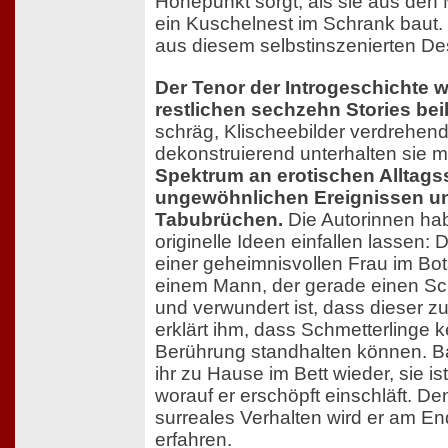
Höhepunkt sorgt, als sie aus den
ein Kuschelnest im Schrank baut. 
aus diesem selbstinszenierten Des
Der Tenor der Introgeschichte w
restlichen sechzehn Stories be
schräg, Klischeebilder verdrehen
dekonstruierend unterhalten sie m
Spektrum an erotischen Alltag
ungewöhnlichen Ereignissen u
Tabubrüchen.
Die Autorinnen hab
originelle Ideen einfallen lassen:
einer geheimnisvollen Frau im Bo
einem Mann, der gerade einen Sch
und verwundert ist, dass dieser zu
erklärt ihm, dass Schmetterlinge 
Berührung standhalten können. Bal
ihr zu Hause im Bett wieder, sie ist
worauf er erschöpft einschläft. Den
surreales Verhalten wird er am E
erfahren.