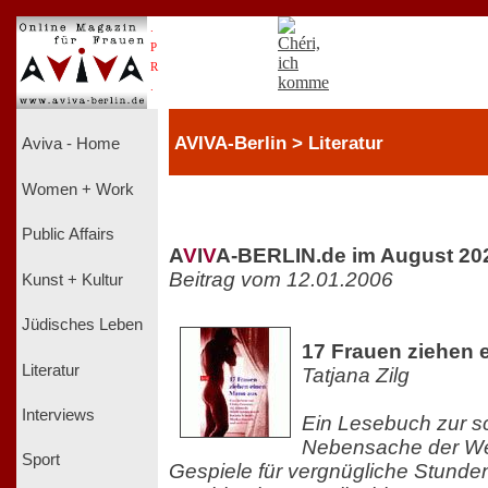
.
P
R
.
AVIVA-Berlin > Literatur
Aviva - Home
Women + Work
Public Affairs
A
V
I
V
A-BERLIN.de im August 20
Beitrag vom 12.01.2006
Kunst + Kultur
Jüdisches Leben
17 Frauen ziehen 
Literatur
Tatjana Zilg
Interviews
Ein Lesebuch zur s
Nebensache der Wel
Sport
Gespiele für vergnügliche Stunde