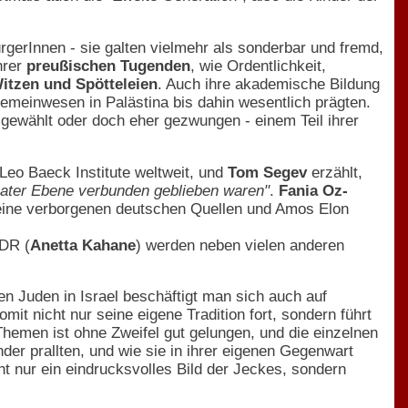
gerInnen - sie galten vielmehr als sonderbar und fremd,
hrer
preußischen Tugenden
, wie Ordentlichkeit,
itzen und Spötteleien
. Auch ihre akademische Bildung
Gemeinwesen in Palästina bis dahin wesentlich prägten.
gewählt oder doch eher gezwungen - einem Teil ihrer
Leo Baeck Institute weltweit, und
Tom Segev
erzählt,
ivater Ebene verbunden geblieben waren"
.
Fania Oz-
seine verborgenen deutschen Quellen und Amos Elon
DDR (
Anetta Kahane
) werden neben vielen anderen
n Juden in Israel beschäftigt man sich auch auf
it nicht nur seine eigene Tradition fort, sondern führt
hemen ist ohne Zweifel gut gelungen, und die einzelnen
er prallten, und wie sie in ihrer eigenen Gegenwart
t nur ein eindrucksvolles Bild der Jeckes, sondern