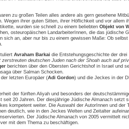
ren zu großen Teilen alles andere als gern gesehene Mitbür
. Wegen ihrer guten Sitten, ihrer Höflichkeit und vor allem i
Etikette, wurden sie schnell zu einem beliebten
Objekt von W
ischen, osteuropäischen LandarbeiterInnen, die das jüdische 
n sich an, aber nur bis zu einem gewissen Maße: Ob selbst 
u.
tuliert
Avraham Barkai
die Entstehungsgeschichte der drei 
elt zerstreuten deutschen Juden nach der Shoah auch auf pr
ger
berichten über den Obersten Gerichtshof in Israel und 
ensaga über Salman Schocken.
 der letzten Europäer (
Adi Gordon
) und die Jeckes in der 
rheit der fünften Aliyah und besonders der deutschstämmige
 seit 20 Jahren. Der diesjährige Jüdische Almanach setzt som
es kompetent weiter. Die Auswahl der AutorInnen und der T
 deutlich, wie in den Jeckes Welten und Zeitalter aufeinand
servierten. Der Jüdische Almanach von 2005 vermittelt nich
siver mit dem Thema zu beschäftigen.