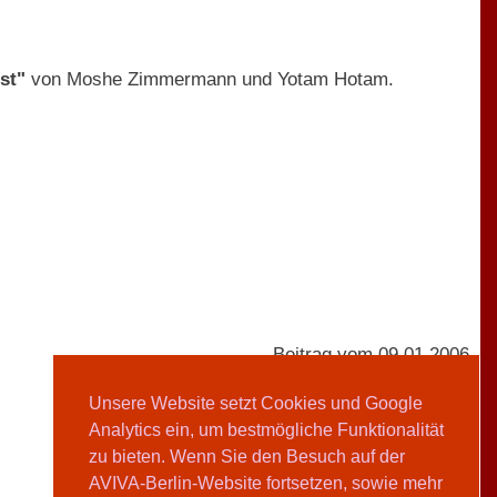
st"
von Moshe Zimmermann und Yotam Hotam.
Beitrag vom 09.01.2006
Unsere Website setzt Cookies und Google
Analytics ein, um bestmögliche Funktionalität
Sarah Ross
zu bieten. Wenn Sie den Besuch auf der
AVIVA-Berlin-Website fortsetzen, sowie mehr
Teilen