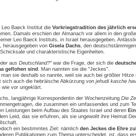
 Leo Baeck Institut die
Vorkriegstradition des jährlich e
en. Damals erschien der Almanach vor allem in den großen
lemer Leo Baeck Instituts, in Israel herausgegeben. Anlässli
5, herausgegeben von
Gisela Dachs
, den deutschstämmigen 
 Schicksale und charakteristische Eigenheiten.
der aus Deutschland?"
war die Frage, der sich die
deutsch
na geflohen sind
. Man nannten sie die "Jeckes".
man sie deshalb so nannte, weil sie auch bei größter Hitze 
t sich auch die hebräische Abkürzung von
jehudi kasche ha
 wie vor ungeklärt.
chs, langjährige Korrespondentin der Wochenzeitung
Die Ze
mmengetragen, die zusammen ein umfassendes und zum Teil 
ren Leistungen beim Aufbau des Staates Israel und deren
Ein
dem Leid, das sie erfuhren, als sie ungewollt ihre Heimat 
llschaft.
jedoch ein bestimmtes Ziel: nämlich
den Jeckes die Ehre z
eren Publikationen zum Thema unterscheidet, ist, dass erst