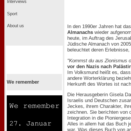
Interviews
Sport
About us
In den 1990er Jahren hat das
Almanachs
wieder aufgenomm
heute, im Auftrag des Jerusa
Jüdische Almanach von 200
beleuchtet deren Erlebnisse,
"Kommst du aus Zionismus o
vor den Nazis nach Palästi
Im Volksmund heißt es, dass 
andere Worterklärung bezieh
We remember
Herkunft des Wortes ist nach
Die Herausgeberin Gisela Da
Israelis und Deutschen zusa
Jeckes, ihrem Charakter, ih
zeichnen. Sie berichten von 
Integration in die Pioniergese
Alles in allem hat das Buch 
war. Was dieses Buch von and