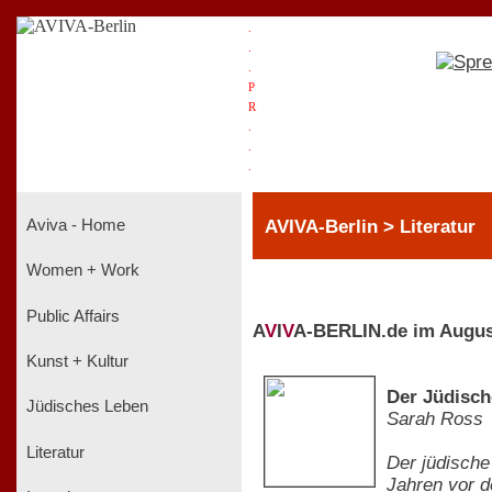
.
.
.
P
R
.
.
.
AVIVA-Berlin > Literatur
Aviva - Home
Women + Work
Public Affairs
A
V
I
V
A-BERLIN.de im Augus
Kunst + Kultur
Der Jüdisch
Jüdisches Leben
Sarah Ross
Literatur
Der jüdische
Jahren vor d