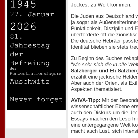
Jeckes, zu Wort kommen.
Die Juden aus Deutschland wa
ja sogar als AußenseiterInnen
Pünktlichkeit, Disziplin und 
überforderte oft die zionist
Die deutsche Hebräer passte
Identität blieben sie stets tre
Zu Beginn des Buches rekapi
"wie sehr sich die in alle W
Salzberger und Eli Salzber
erzählt eine jeckische Held
Aber auch der Orient als Exil
Aspekten thematisiert.
AVIVA-Tipp:
Mit der Besonde
wissenschaftlicher Ebene erst
auch den Diskurs um die Jeck
Essays machen den LeserInnen
eine untergegangene Welt kon
macht auch Lust, sich inten