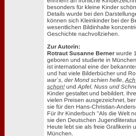
erinnern an fröhliche Kinderzeic
besonders für kleine Kinder schö
Details wurde bei den Darstellunge
können sich Kleinkinder bei der B
wesentlichen Bildinhalte konzentr
Geschichte nachvollziehen.
Zur Autorin:
Rotraut Susanne Berner
wurde 19
geboren und studierte in München
ist international eine der bekannte
und hat viele Bilderbücher und R
war´s, der Mond schien helle
,
Ach
schon!
und
Apfel, Nuss und Schn
Kinder gestaltet und bebildert. Ih
vielen Preisen ausgezeichnet, be
sie für den Hans-Christian-Anders
Für ihr Kinderbuch "Als die Welt n
sie den Deutschen Jugendliteratur
Heute lebt sie als freie Grafikerin 
München.