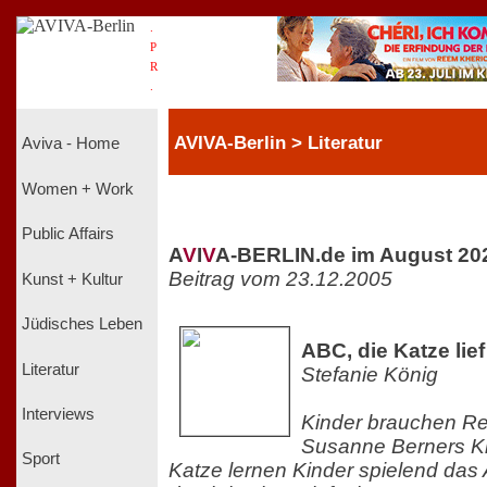
.
P
R
.
AVIVA-Berlin > Literatur
Aviva - Home
Women + Work
Public Affairs
A
V
I
V
A-BERLIN.de im August 20
Beitrag vom 23.12.2005
Kunst + Kultur
Jüdisches Leben
ABC, die Katze lief
Literatur
Stefanie König
Interviews
Kinder brauchen Re
Susanne Berners Kl
Sport
Katze lernen Kinder spielend das