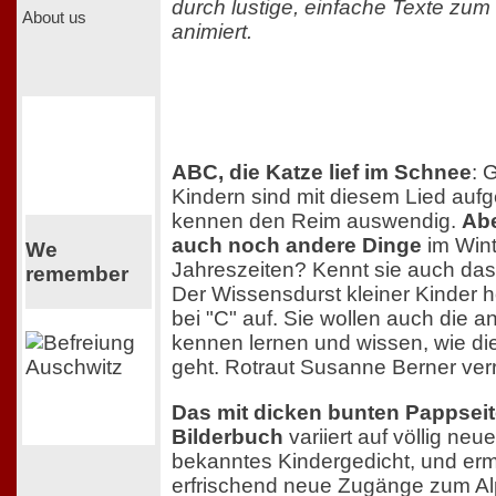
durch lustige, einfache Texte zu
About us
animiert.
ABC, die Katze lief im Schnee
: 
Kindern sind mit diesem Lied au
kennen den Reim auswendig.
Abe
auch noch andere Dinge
im Wint
We
Jahreszeiten? Kennt sie auch da
remember
Der Wissensdurst kleiner Kinder hö
bei "C" auf. Sie wollen auch die
kennen lernen und wissen, wie di
geht. Rotraut Susanne Berner verrä
Das mit dicken bunten Pappseit
Bilderbuch
variiert auf völlig neu
bekanntes Kindergedicht, und erm
erfrischend neue Zugänge zum Al