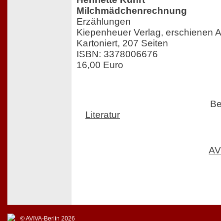
Milchmädchenrechnung
Erzählungen
Kiepenheuer Verlag, erschienen 
Kartoniert, 207 Seiten
ISBN: 3378006676
16,00 Euro
Be
Literatur
AV
© AVIVA-Berlin 2026