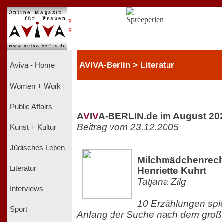
.
P
R
.
AVIVA-Berlin > Literatur
Aviva - Home
Women + Work
Public Affairs
A
V
I
V
A-BERLIN.de im August 20
Beitrag vom 23.12.2005
Kunst + Kultur
Jüdisches Leben
Milchmädchenrec
Literatur
Henriette Kuhrt
Tatjana Zilg
Interviews
10 Erzählungen spi
Sport
Anfang der Suche nach dem große