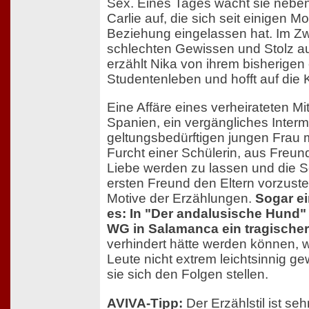
Sex. Eines Tages wacht sie nebe
Carlie auf, die sich seit einigen M
Beziehung eingelassen hat. Im Zw
schlechten Gewissen und Stolz au
erzählt Nika von ihrem bisherige
Studentenleben und hofft auf die
Eine Affäre eines verheirateten Mi
Spanien, ein vergängliches Inter
geltungsbedürftigen jungen Frau m
Furcht einer Schülerin, aus Freun
Liebe werden zu lassen und die S
ersten Freund den Eltern vorzuste
Motive der Erzählungen.
Sogar ei
es: In "Der andalusische Hund" 
WG in Salamanca ein tragischer
verhindert hätte werden können, w
Leute nicht extrem leichtsinnig 
sie sich den Folgen stellen.
AVIVA-Tipp:
Der Erzählstil ist seh