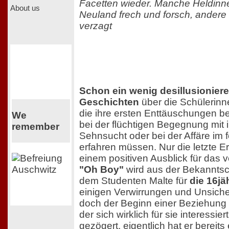
Facetten wieder. Manche Heldinn
About us
Neuland frech und forsch, andere
verzagt
Schon ein wenig desillusioniere
Geschichten
über die Schülerinn
die ihre ersten Enttäuschungen be
We
bei der flüchtigen Begegnung mit i
remember
Sehnsucht oder bei der Affäre im
erfahren müssen. Nur die letzte E
einem positiven Ausblick für das 
"Oh Boy"
wird aus der Bekanntsch
dem Studenten Malte für
die 16jä
einigen Verwirrungen und Unsicher
doch der Beginn einer Beziehung
der sich wirklich für sie interessier
gezögert, eigentlich hat er bereit