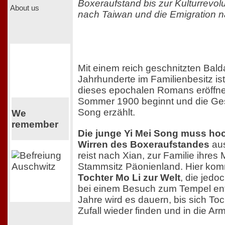
Boxeraufstand bis zur Kulturrevolu
About us
nach Taiwan und die Emigration 
Mit einem reich geschnitzten Balda
Jahrhunderte im Familienbesitz ist
dieses epochalen Romans eröffnet
Sommer 1900 beginnt und die Ges
Song erzählt.
We
remember
Die junge Yi Mei Song muss ho
Wirren des Boxeraufstandes
aus
reist nach Xian, zur Familie ihre
Stammsitz Päonienland. Hier kom
Tochter Mo Li zur Welt
, die jedo
bei einem Besuch zum Tempel entf
Jahre wird es dauern, bis sich Toc
Zufall wieder finden und in die A