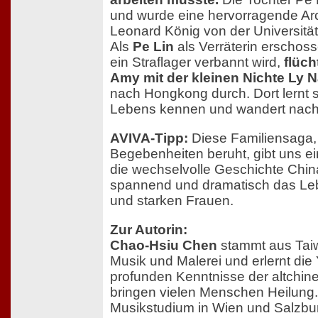
und wurde eine hervorragende Arc
Leonard König von der Universität 
Als
Pe Lin
als Verräterin erschos
ein Straflager verbannt wird,
flüch
Amy mit der kleinen Nichte Ly 
nach Hongkong durch. Dort lernt s
Lebens kennen und wandert nach
AVIVA-Tipp:
Diese Familiensaga,
Begebenheiten beruht, gibt uns ein
die wechselvolle Geschichte Chin
spannend und dramatisch das Leb
und starken Frauen.
Zur Autorin:
Chao-Hsiu Chen
stammt aus Taiw
Musik und Malerei und erlernt die 
profunden Kenntnisse der altchin
bringen vielen Menschen Heilung
Musikstudium in Wien und Salzburg