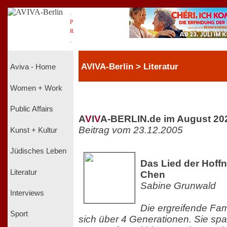
.
P
R
.
AVIVA-Berlin > Literatur
Aviva - Home
Women + Work
Public Affairs
A
V
I
V
A-BERLIN.de im August 20
Beitrag vom 23.12.2005
Kunst + Kultur
Jüdisches Leben
Das Lied der Hoff
Literatur
Chen
Sabine Grunwald
Interviews
Die ergreifende Fam
Sport
sich über 4 Generationen. Sie s