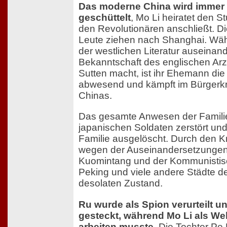
Das moderne China wird immer 
geschüttelt
, Mo Li heiratet den S
den Revolutionären anschließt. D
Leute ziehen nach Shanghai. Wäh
der westlichen Literatur auseinand
Bekanntschaft des englischen Arz
Sutten macht, ist ihr Ehemann die
abwesend und kämpft im Bürgerkri
Chinas.
Das gesamte Anwesen der Familie
japanischen Soldaten zerstört und
Familie ausgelöscht. Durch den K
wegen der Auseinandersetzungen
Kuomintang und der Kommunistis
Peking und viele andere Städte d
desolaten Zustand.
Ru wurde als Spion verurteilt u
gesteckt, während Mo Li als Web
arbeiten musste.
Die Tochter Pe L