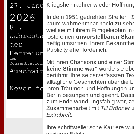
Kriegsheimkehrer wieder Hoffnun
In dem 1951 gedrehten Streifen
"
kaum wahrnehmbar nackt zu sehe
weil sie mit ihrem Filmgeliebten in
löste einen
unvorstellbaren Ska
heftig umstritten. Ihrem Bekannth
Publicity eher förderlich.
Mit ihren Chansons und einer Sti
keine Stimme war"
wurde sie ebe
berühmt. Ihre selbstverfassten Tex
alltägliche Geschichten über die 
ihren Träumen und Hoffnungen un
Berlin besungen und geehrt. Dass 
zum Ende wandlungsfähig war, zei
Zusammenarbeit mit
Till Brönner
u
Extrabreit
.
Ihre schriftstellerische Karriere w
weiteren Erfolg.