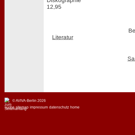
Diskographie
12,95
Be
Literatur
Sa
© AVIVA-Berlin 2026
suche
sitemap
impressum
datenschutz
home