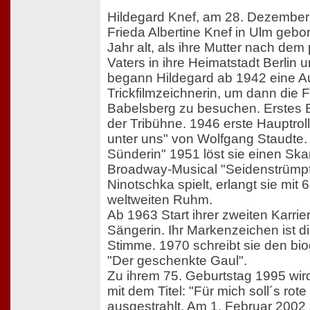
Hildegard Knef, am 28. Dezember
Frieda Albertine Knef in Ulm gebo
Jahr alt, als ihre Mutter nach dem
Vaters in ihre Heimatstadt Berlin u
begann Hildegard ab 1942 eine A
Trickfilmzeichnerin, um dann die 
Babelsberg zu besuchen. Erstes
der Tribühne. 1946 erste Hauptroll
unter uns" von Wolfgang Staudte. 
Sünderin" 1951 löst sie einen Ska
Broadway-Musical "Seidenstrümpfe
Ninotschka spielt, erlangt sie mit
weltweiten Ruhm.
Ab 1963 Start ihrer zweiten Karri
Sängerin. Ihr Markenzeichen ist d
Stimme. 1970 schreibt sie den bio
"Der geschenkte Gaul".
Zu ihrem 75. Geburtstag 1995 wir
mit dem Titel: "Für mich soll´s ro
ausgestrahlt. Am 1. Februar 2002 st