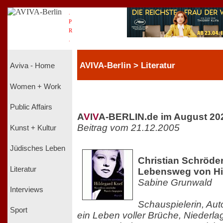
.
P
R
.
AVIVA-Berlin > Literatur
Aviva - Home
Women + Work
Public Affairs
A
V
I
V
A-BERLIN.de im August 20
Beitrag vom 21.12.2005
Kunst + Kultur
Jüdisches Leben
Christian Schröde
Literatur
Lebensweg von Hi
Sabine Grunwald
Interviews
Schauspielerin, Aut
Sport
ein Leben voller Brüche, Niederl