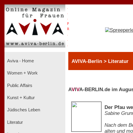
.
.
.
P
R
.
.
.
AVIVA-Berlin > Literatur
Aviva - Home
Women + Work
Public Affairs
A
V
I
V
A-BERLIN.de im Augus
Kunst + Kultur
Der Pfau we
Jüdisches Leben
Sabine Grun
Literatur
Nach dem Bes
alten und mo