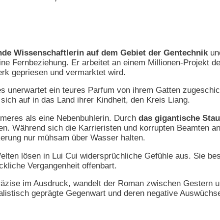
ende Wissenschaftlerin auf dem Gebiet der Gentechnik
und
eine Fernbeziehung. Er arbeitet an einem Millionen-Projek
rk gepriesen und vermarktet wird.
es unerwartet ein teures Parfum von ihrem Gatten zugeschi
ich auf in das Land ihrer Kindheit, den Kreis Liang.
immeres als eine Nebenbuhlerin. Durch
das gigantische St
ten. Während sich die Karrieristen und korrupten Beamten an
kerung nur mühsam über Wasser halten.
lten lösen in Lui Cui widersprüchliche Gefühle aus. Sie bes
ckliche Vergangenheit offenbart.
äzise im Ausdruck, wandelt der Roman zwischen Gestern un
alistisch geprägte Gegenwart und deren negative Auswüchse.