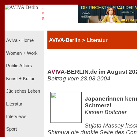
.
P
R
.
AVIVA-Berlin > Literatur
Aviva - Home
Women + Work
Public Affairs
A
V
I
V
A-BERLIN.de im August 20
Beitrag vom 23.08.2004
Kunst + Kultur
Jüdisches Leben
Japanerinnen ken
Literatur
Schmerz!
Kirsten Böttcher
Interviews
Sujata Massey lässt
Sport
Shimura die dunkle Seite des Com