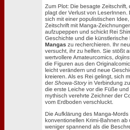
Zum Plot: Die besagte Zeitschrift,
plagt der Verlust von LeserInnen. 
sich mit einer populistischen Idee
Zeitschrift mit Manga-Zeichnung
aufzupeppen und schickt Rei Shim
Geschichte und die künstlerische
Mangas
zu recherchieren. Ihr ne
versucht, ihr zu helfen. Sie stößt a
wertvollere Amateurcomics,
dojins
die Figuren aus den Originalcomi
leicht verändern und neue Geschi
kreieren. Als es Rei gelingt, sich 
der
Showa-Story
in Verbindung zu s
die erste Leiche vor die Füße un
mythisch verehrte Zeichner der C
vom Erdboden verschluckt.
Die Aufklärung des Manga-Mords l
konventionellen Krimi-Bahnen ab u
weniger spannend als die Beschr