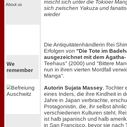
mischt sich unter die Tokioer Man
About us
sich zwischen Yakuza und fanat
wieder
Die Antiquitätenhändlerin Rei Shi
Erfolgen von
"Die Tote im Badeh
ausgezeichnet mit dem Agatha-
Teehaus" (2000) und "Bittere Mand
We
nun in ihren vierten Mordfall verwi
remember
Manga".
Autorin Sujata Massey
, Tochter
eines Inders, die ihre Kindheit in
Jahre in Japan verbrachte, erschuf
Protagonistin, die, ihr selbst ähnl
verschiedenen Kulturen steht. Rei
ist halb japanisch und halb amerik
in San Francisco, bevor sie nach 