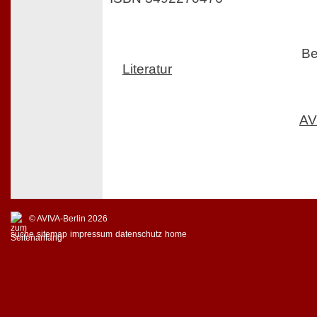
Be
Literatur
AV
© AVIVA-Berlin 2026
suche
sitemap
impressum
datenschutz
home