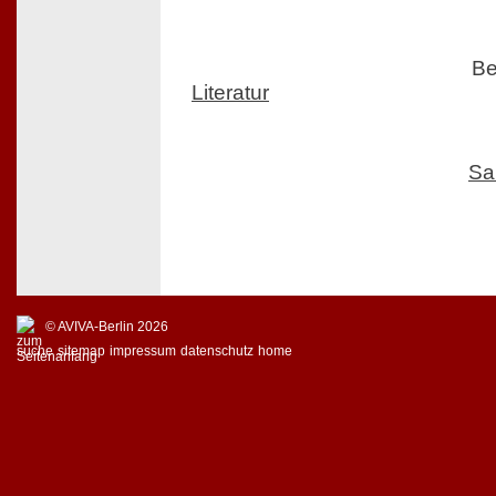
Be
Literatur
Sa
© AVIVA-Berlin 2026
suche
sitemap
impressum
datenschutz
home