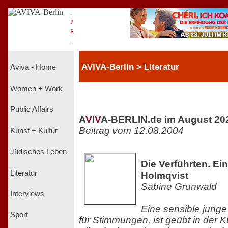
.
P
R
.
AVIVA-Berlin > Literatur
Aviva - Home
Women + Work
Public Affairs
A
V
I
V
A-BERLIN.de im August 20
Beitrag vom 12.08.2004
Kunst + Kultur
Jüdisches Leben
Die Verführten. E
Literatur
Holmqvist
Sabine Grunwald
Interviews
Eine sensible junge
Sport
für Stimmungen, ist geübt in der 