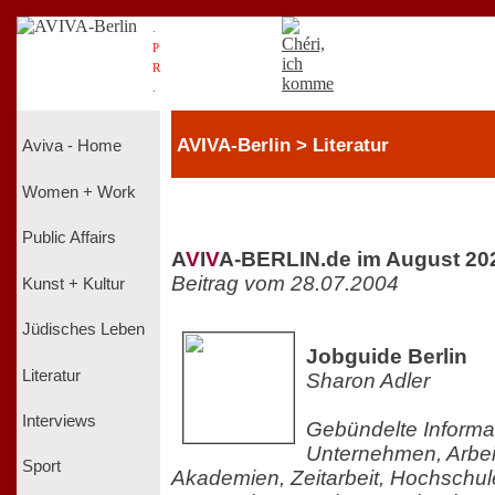
.
P
R
.
AVIVA-Berlin > Literatur
Aviva - Home
Women + Work
Public Affairs
A
V
I
V
A-BERLIN.de im August 20
Beitrag vom 28.07.2004
Kunst + Kultur
Jüdisches Leben
Jobguide Berlin
Literatur
Sharon Adler
Interviews
Gebündelte Informa
Unternehmen, Arbei
Sport
Akademien, Zeitarbeit, Hochschul