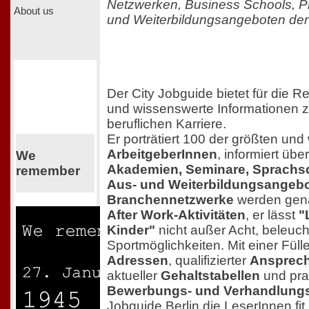
Netzwerken, Business Schools, Pr
About us
und Weiterbildungsangeboten der
Der City Jobguide bietet für die Re
und wissenswerte Informationen 
beruflichen Karriere.
Er porträtiert 100 der größten und
ArbeitgeberInnen
, informiert übe
We
Akademien, Seminare, Sprachs
remember
Aus- und Weiterbildungsangeb
Branchennetzwerke
werden gena
After Work-Aktivitäten
, er lässt
"
Kinder"
nicht außer Acht, beleuc
Sportmöglichkeiten. Mit einer Fülle
Adressen
, qualifizierter
Ansprech
aktueller
Gehaltstabellen
und pra
Bewerbungs- und Verhandlungs
Jobguide Berlin die LeserInnen fi