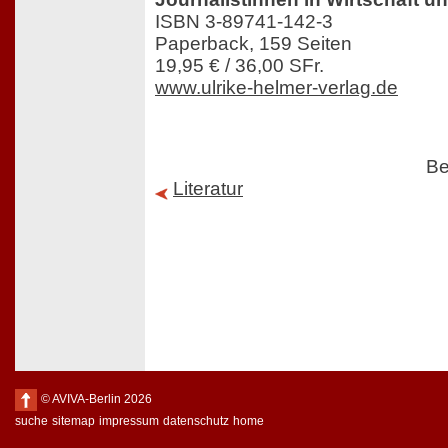
ISBN 3-89741-142-3
Paperback, 159 Seiten
19,95 € / 36,00 SFr.
www.ulrike-helmer-verlag.de
Be
Literatur
© AVIVA-Berlin 2026
suche
sitemap
impressum
datenschutz
home