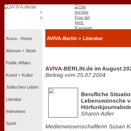
.
P
R
.
AVIVA-Berlin > Literatur
Aviva - Home
Women + Work
Public Affairs
A
V
I
V
A-BERLIN.de im August 20
Beitrag vom 25.07.2004
Kunst + Kultur
Jüdisches Leben
Berufliche Situati
Literatur
Lebenswünsche vo
Hörfunkjournalist
Interviews
Sharon Adler
Sport
Medienwissenschaftlerin Susan K