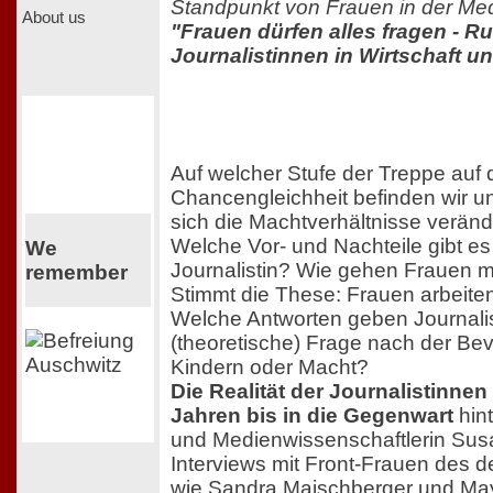
Standpunkt von Frauen in der Me
About us
"Frauen dürfen alles fragen - R
Journalistinnen in Wirtschaft un
Auf welcher Stufe der Treppe auf
Chancengleichheit befinden wir u
sich die Machtverhältnisse veränd
Welche Vor- und Nachteile gibt es
We
Journalistin? Wie gehen Frauen 
remember
Stimmt die These: Frauen arbeite
Welche Antworten geben Journalis
(theoretische) Frage nach der B
Kindern oder Macht?
Die Realität der Journalistinne
Jahren bis in die Gegenwart
hint
und Medienwissenschaftlerin Sus
Interviews mit Front-Frauen des
wie Sandra Maischberger und Maybr