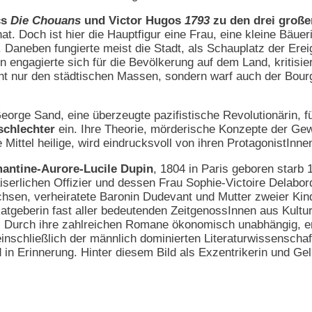
cs
Die Chouans
und Victor Hugos
1793
zu den drei große
t. Doch ist hier die Hauptfigur eine Frau, eine kleine Bäue
 Daneben fungierte meist die Stadt, als Schauplatz der Ere
 engagierte sich für die Bevölkerung auf dem Land, kritisie
ht nur den städtischen Massen, sondern warf auch der Bourg
eorge Sand, eine überzeugte pazifistische Revolutionärin, f
schlechter
ein. Ihre Theorie, mörderische Konzepte der Gew
 Mittel heilige, wird eindrucksvoll von ihren ProtagonistInn
mantine-Aurore-Lucile Dupin
, 1804 in Paris geboren starb 
serlichen Offizier und dessen Frau Sophie-Victoire Delabord
hsen, verheiratete Baronin Dudevant und Mutter zweier Kind
tgeberin fast aller bedeutenden ZeitgenossInnen aus Kultur 
 Durch ihre zahlreichen Romane ökonomisch unabhängig, ers
 einschließlich der männlich dominierten Literaturwissenscha
 in Erinnerung. Hinter diesem Bild als Exzentrikerin und Ge