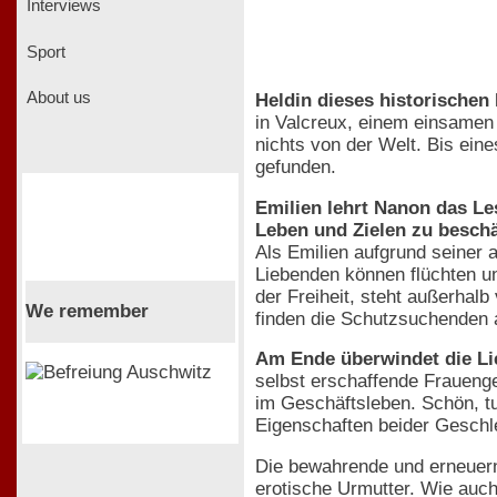
Interviews
Sport
About us
Heldin dieses historische
in Valcreux, einem einsamen 
nichts von der Welt. Bis ein
gefunden.
Emilien lehrt Nanon das Les
Leben und Zielen zu beschä
Als Emilien aufgrund seiner a
Liebenden können flüchten un
der Freiheit, steht außerhal
We remember
finden die Schutzsuchenden 
Am Ende überwindet die Lie
selbst erschaffende Frauenges
im Geschäftsleben. Schön, tu
Eigenschaften beider Geschl
Die bewahrende und erneuern
erotische Urmutter. Wie auc