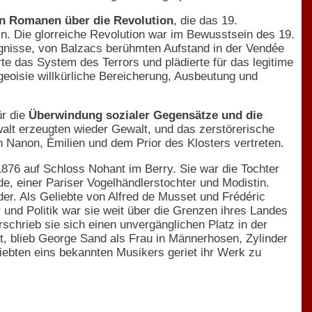
n Romanen über die Revolution
, die das 19.
rin. Die glorreiche Revolution war im Bewusstsein des 19.
ignisse, von Balzacs berühmten Aufstand in der Vendée
rte das System des Terrors und plädierte für das legitime
eoisie willkürliche Bereicherung, Ausbeutung und
ür die
Überwindung sozialer Gegensätze und die
alt erzeugten wieder Gewalt, und das zerstörerische
en Nanon, Èmilien und dem Prior des Klosters vertreten.
1876 auf Schloss Nohant im Berry. Sie war die Tochter
e, einer Pariser Vogelhändlerstochter und Modistin.
er. Als Geliebte von Alfred de Musset und Frédéric
und Politik war sie weit über die Grenzen ihres Landes
chrieb sie sich einen unvergänglichen Platz in der
ft, blieb George Sand als Frau in Männerhosen, Zylinder
liebten eins bekannten Musikers geriet ihr Werk zu