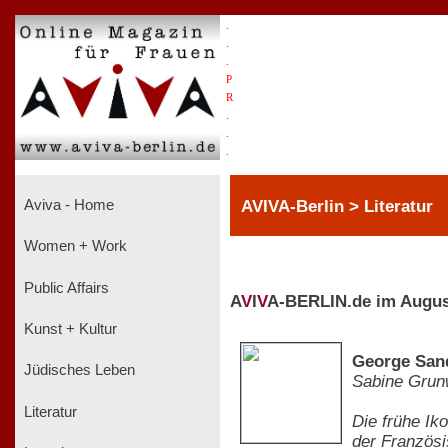
.
.
.
P
R
.
.
.
AVIVA-Berlin > Literatur
Aviva - Home
Women + Work
Public Affairs
A
V
I
V
A-BERLIN.de im Augus
Kunst + Kultur
George Sand
Jüdisches Leben
Sabine Grun
Literatur
Die frühe Ik
der Französi