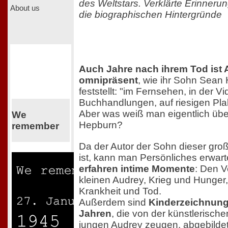
des Weltstars. Verklärte Erinneru
About us
die biographischen Hintergründe
Auch Jahre nach ihrem Tod ist
omnipräsent
, wie ihr Sohn Sean
feststellt: "im Fernsehen, in der Vi
Buchhandlungen, auf riesigen Plak
Aber was weiß man eigentlich übe
We
Hepburn?
remember
Da der Autor der Sohn dieser gro
ist, kann man Persönliches erwar
erfahren intime Momente
: Den V
kleinen Audrey, Krieg und Hunger,
Krankheit und Tod.
Außerdem sind
Kinderzeichnung
Jahren
, die von der künstlerisc
jungen Audrey zeugen, abgebildet