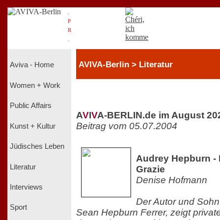
.
P
R
.
AVIVA-Berlin > Literatur
Aviva - Home
Women + Work
Public Affairs
A
V
I
V
A-BERLIN.de im August 20
Beitrag vom 05.07.2004
Kunst + Kultur
Jüdisches Leben
Audrey Hepburn - 
Literatur
Grazie
Denise Hofmann
Interviews
Der Autor und Sohn 
Sport
Sean Hepburn Ferrer, zeigt priva