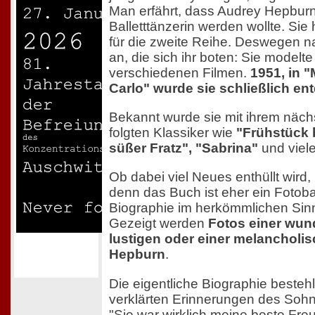
Man erfährt, dass Audrey Hepburn
Balletttänzerin werden wollte. Sie 
für die zweite Reihe. Deswegen 
an, die sich ihr boten: Sie modelte
verschiedenen Filmen.
1951, in 
Carlo" wurde sie schließlich en
Bekannt wurde sie mit ihrem nächs
folgten Klassiker wie
"Frühstück b
süßer Fratz", "Sabrina"
und viele
Ob dabei viel Neues enthüllt wird, i
denn das Buch ist eher ein Fotob
Biographie im herkömmlichen Sin
Gezeigt werden
Fotos einer wun
lustigen oder einer melancholi
Hepburn
.
Die eigentliche Biographie bestehl
verklärten Erinnerungen des Sohn
"Sie war wirklich meine beste Freu