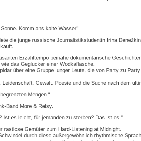
Sonne. Komm ans kalte Wasser"
e die junge russische Journalistikstudentin Irina Denežkina s
kauft.
rasanten Erzähltempo beinahe dokumentarische Geschichte
r wie das Geglucker einer Wodkaflasche.
apidar über eine Gruppe junger Leute, die von Party zu Party
Leidenschaft, Gewalt, Poesie und die Suche nach dem ultima
unbegrenzten Mengen."
nk-Band More & Relsy.
Ist es leicht, für jemanden zu sterben? Das ist es."
ür rastlose Gemüter zum Hard-Listening at Midnight.
n Schwindel durch diese außergewöhnlich rhythmische Sprach