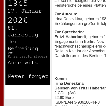
als sei hier lediglich die 
Fensterscheibe eines Platten
Zur Autorin:
Irina Denezkina, geboren 198
Erzählungen ein großer Erfolg
Zur Sprecherin:
Fritzi Haberlandt
, geboren 
Engagements in Berlin, New 
"Nachwuchsschauspielerin des
Rolle in Kalt ist der Abendh
Darstellerpreis des Berliner 
Komm
Irina Denezkina
Gelesen von Fritzi Haberla
2 CDs. (AV)
22,90 Euro
ISBN/EAN 3-936186-44-8