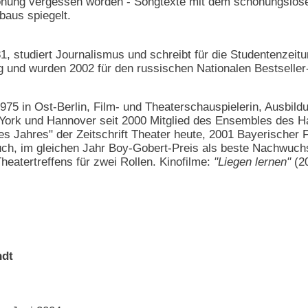
Vertonung vergessen worden - Songtexte mit dem schonungslo
baus spiegelt.
1, studiert Journalismus und schreibt für die Studentenzeit
 und wurden 2002 für den russischen Nationalen Bestseller-P
1975 in Ost-Berlin, Film- und Theaterschauspielerin, Ausbil
York und Hannover seit 2000 Mitglied des Ensembles des H
 Jahres" der Zeitschrift Theater heute, 2001 Bayerischer Fi
auch, im gleichen Jahr Boy-Gobert-Preis als beste Nachwuc
Theatertreffens für zwei Rollen. Kinofilme:
"Liegen lernen"
(2
ndt