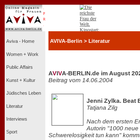
.
P
R
.
AVIVA-Berlin > Literatur
Aviva - Home
Women + Work
Public Affairs
A
V
I
V
A-BERLIN.de im August 20
Beitrag vom 14.06.2004
Kunst + Kultur
Jüdisches Leben
Jenni Zylka. Beat 
Literatur
Tatjana Zilg
Interviews
Nach dem ersten Er
Autorin "1000 neue 
Sport
Schwerelosigkeit tun kann" kommt j