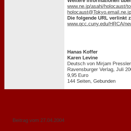
Weitere Informationen übe
www.ne.jp/asahi/holocaust/to
holocaust@Tokyo.email.ne.j
Die folgende URL verlinkt 
www.qcc.cuny.edu/HRCA/new
Hanas Koffer
Karen Levine
Deutsch von Mirjam Pressler
Ravensburger Verlag, Juli 2
9,95 Euro
144 Seiten, Gebunden
Beitrag vom 27.04.2004