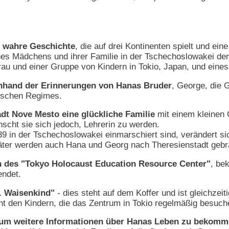
e wahre Geschichte
, die auf drei Kontinenten spielt und ei
nes Mädchens und ihrer Familie in der Tschechoslowakei der 
rau und einer Gruppe von Kindern in Tokio, Japan, und eine
 anhand der Erinnerungen von Hanas Bruder
, George, die 
stischen Regimes.
adt Nove Mesto eine glückliche Familie
mit einem kleinen 
scht sie sich jedoch, Lehrerin zu werden.
 in der Tschechoslowakei einmarschiert sind, verändert sic
später werden auch Hana und Georg nach Theresienstadt gebr
in des "Tokyo Holocaust Education Resource Center"
, be
ndet.
. Waisenkind"
- dies steht auf dem Koffer und ist gleichzei
cht den Kindern, die das Zentrum in Tokio regelmäßig besuc
 um weitere Informationen über Hanas Leben zu bekomm