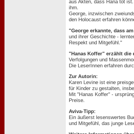
aus Akten, dass Hana tot ist
ihm.
George, inzwischen zweiundsi
den Holocaust erfahren könn
"George erkannte, dass a
und ihrer Geschichte - lernt
Respekt und Mitgefühl."
"Hanas Koffer" erzählt die
Verfolgungen und Massenmorde
Die LeserInnen erfahren durc
Zur Autorin:
Karen Levine ist eine preisg
für Kinder zu gestalten, in
Mit "Hanas Koffer" - ursprün
Preise.
Aviva-Tipp:
Ein äußerst lesenswertes Buc
und Mitgefühl, das junge Le