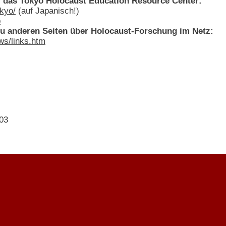
r das Tokyo Holocaust Education Resource Center:
kyo/
(auf Japanisch!)
p
zu anderen Seiten über Holocaust-Forschung im Netz:
s/links.htm
003