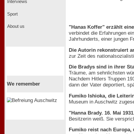
Interviews
Sport
About us
"Hanas Koffer" erzählt ein
verbindet die Erfahrungen ei
Jahrhunderts, einer jungen F
Die Autorin rekonstruiert
zur Zeit des nationalsoziali
Die Bradys sind in ihrer St
Träume, am sehnlichsten wün
Nachdem Hitlers Truppen 1939
We remember
dann der Vater deportiert, 
Fumiko Ishioka, die Leiter
Museum in Auschwitz zugese
"Hanna Brady. 16. Mai 1931
Besitzerin weiß. Sie verspri
Fumiko reist nach Europa,