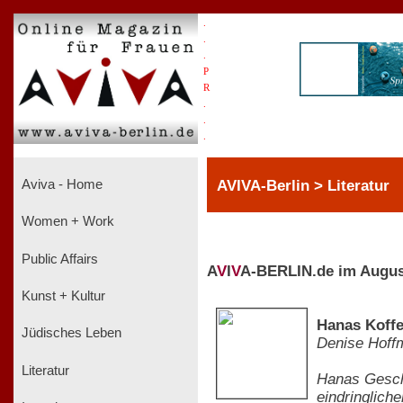
.
.
.
P
R
.
.
.
AVIVA-Berlin > Literatur
Aviva - Home
Women + Work
Public Affairs
A
V
I
V
A-BERLIN.de im Augus
Kunst + Kultur
Hanas Koffe
Jüdisches Leben
Denise Hoff
Literatur
Hanas Gesch
eindringlich