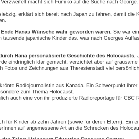
. Verzweifelt macht sich Fumiko auf die Suche nach George.
ebzig, erklärt sich bereit nach Japan zu fahren, damit die
en.
m Ende Hanas Wünsche wahr geworden waren.
Sie war ein
en tausende japanische Kinder das, was nach Georges Auffas
 durch Hana personalisierte Geschichte des Holocausts.
J
 eindringlich klar gemacht, verzichtet aber auf grausame 
h Fotos und Zeichnungen aus Theresienstadt viel persönlich
ekrönte Radiojournalistin aus Kanada. Ein Schwerpunkt ihrer 
sbesondere zum Thema Holocaust.
glich auch eine von ihr produzierte Radioreportage für CB
h für Kinder ab zehn Jahren (sowie für deren Eltern). Ein ei
serInnen auf angemessene Art an die Schrecken des Holocaus