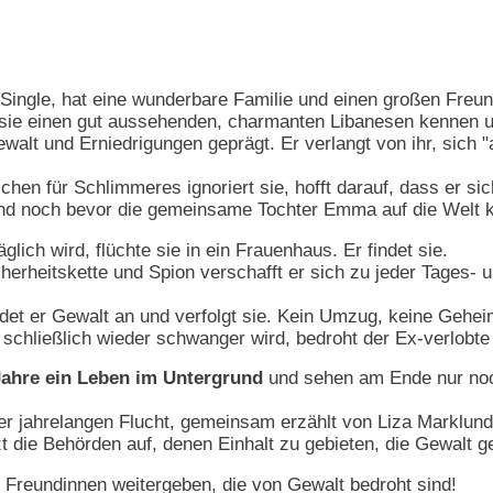
 Single, hat eine wunderbare Familie und einen großen Freu
 sie einen gut aussehenden, charmanten Libanesen kennen und
ewalt und Erniedrigungen geprägt. Er verlangt von ihr, sich 
chen für Schlimmeres ignoriert sie, hofft darauf, dass er sic
nd noch bevor die gemeinsame Tochter Emma auf die Welt kom
glich wird, flüchte sie in ein Frauenhaus. Er findet sie.
cherheitskette und Spion verschafft er sich zu jeder Tages- 
et er Gewalt an und verfolgt sie. Kein Umzug, keine Gehei
d schließlich wieder schwanger wird, bedroht der Ex-verlobt
 Jahre ein Leben im Untergrund
und sehen am Ende nur noc
r jahrelangen Flucht, gemeinsam erzählt von Liza Marklund
etzt die Behörden auf, denen Einhalt zu gebieten, die Gewalt
 Freundinnen weitergeben, die von Gewalt bedroht sind!