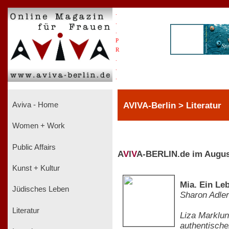
.
.
.
P
R
.
.
.
AVIVA-Berlin > Literatur
Aviva - Home
Women + Work
Public Affairs
A
V
I
V
A-BERLIN.de im Augus
Kunst + Kultur
Mia. Ein Le
Jüdisches Leben
Sharon Adler
Literatur
Liza Marklun
authentische