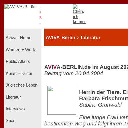
.
P
R
.
AVIVA-Berlin > Literatur
Aviva - Home
Women + Work
Public Affairs
A
V
I
V
A-BERLIN.de im August 20
Beitrag vom 20.04.2004
Kunst + Kultur
Jüdisches Leben
Herrin der Tiere. 
Literatur
Barbara Frischmu
Sabine Grunwald
Interviews
Eine junge Frau verl
Sport
bestimmten Weg und folgt ihren T