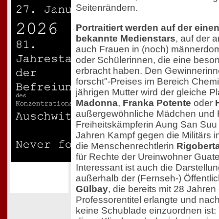
Seitenrändern.
Portraitiert werden auf der eine
bekannte Medienstars
, auf der 
auch Frauen in (noch) männerdom
oder Schülerinnen, die eine beso
erbracht haben. Den Gewinnerin
forscht"-Preises im Bereich Chemi
jährigen Mutter wird der gleiche P
Madonna
,
Franka Potente
oder
außergewöhnliche Mädchen und F
Freiheitskämpferin Aung San Suu K
Jahren Kampf gegen die Militärs i
die Menschenrechtlerin
Rigobert
für Rechte der Ureinwohner Guate
Interessant ist auch die Darstellu
außerhalb der (Fernseh-) Öffentlic
Gülbay
, die bereits mit 28 Jahren
Professorentitel erlangte und nac
keine Schublade einzuordnen ist: "