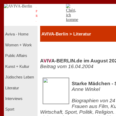
.
P
R
.
AVIVA-Berlin > Literatur
Aviva - Home
Women + Work
Public Affairs
A
V
I
V
A-BERLIN.de im August 20
Beitrag vom 16.04.2004
Kunst + Kultur
Jüdisches Leben
Starke Mädchen - 
Literatur
Anne Winkel
Interviews
Biographien von 2
Frauen aus Film, Ku
Sport
Wirtschaft, Sport, Politik, Religio