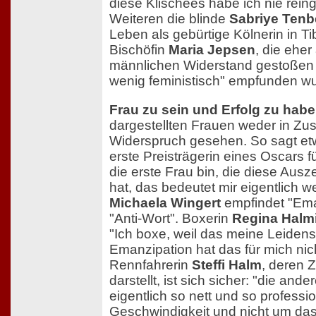
diese Klischees habe ich nie rein
Weiteren die blinde
Sabriye Tenb
Leben als gebürtige Kölnerin in Tib
Bischöfin
Maria Jepsen
, die eher
männlichen Widerstand gestoßen is
wenig feministisch" empfunden w
Frau zu sein und Erfolg zu hab
dargestellten Frauen weder in 
Widerspruch gesehen. So sagt e
erste Preisträgerin eines Oscars f
die erste Frau bin, die diese A
hat, das bedeutet mir eigentlich w
Michaela Wingert
empfindet "Ema
"Anti-Wort". Boxerin
Regina Halm
"Ich boxe, weil das meine Leidensc
Emanzipation hat das für mich nic
Rennfahrerin
Steffi Halm
, deren Z
darstellt, ist sich sicher: "die and
eigentlich so nett und so professi
Geschwindigkeit und nicht um das