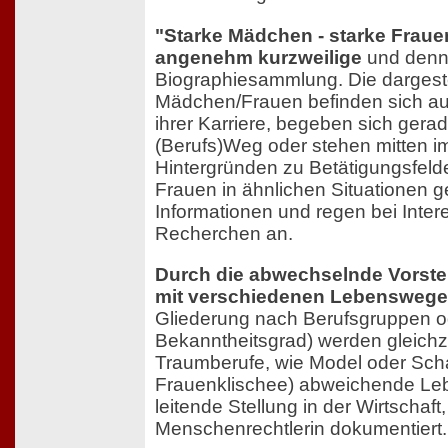
"Starke Mädchen - starke Frauen
angenehm kurzweilige
und denno
Biographiesammlung. Die dargeste
Mädchen/Frauen befinden sich a
ihrer Karriere, begeben sich gera
(Berufs)Weg oder stehen mitten i
Hintergründen zu Betätigungsfeld
Frauen in ähnlichen Situationen g
Informationen und regen bei Inter
Recherchen an.
Durch die abwechselnde Vorste
mit verschiedenen Lebensweg
Gliederung nach Berufsgruppen o
Bekanntheitsgrad) werden gleichze
Traumberufe, wie Model oder Scha
Frauenklischee) abweichende Le
leitende Stellung in der Wirtschaft
Menschenrechtlerin dokumentiert.