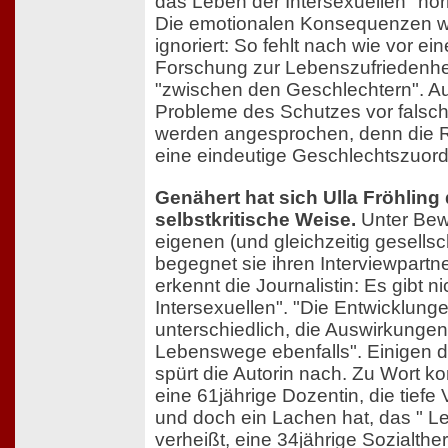
das Leben der Intersexuellen "nor
Die emotionalen Konsequenzen w
ignoriert: So fehlt nach wie vor e
Forschung zur Lebenszufriedenh
"zwischen den Geschlechtern". Au
Probleme des Schutzes vor fals
werden angesprochen, denn die R
eine eindeutige Geschlechtszuor
Genähert hat sich Ulla Fröhlin
selbstkritische Weise.
Unter Bew
eigenen (und gleichzeitig gesellsch
begegnet sie ihren Interviewpartn
erkennt die Journalistin: Es gibt n
Intersexuellen". "Die Entwicklung
unterschiedlich, die Auswirkungen
Lebenswege ebenfalls". Einigen 
spürt die Autorin nach. Zu Wort 
eine 61jährige Dozentin, die tiefe
und doch ein Lachen hat, das " L
verheißt, eine 34jährige Sozialthe