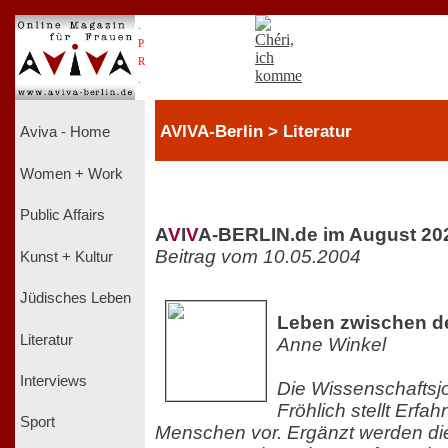
.
P
R
.
AVIVA-Berlin > Literatur
Aviva - Home
Women + Work
Public Affairs
A
V
I
V
A-BERLIN.de im August 20
Beitrag vom 10.05.2004
Kunst + Kultur
Jüdisches Leben
Leben zwischen d
Literatur
Anne Winkel
Interviews
Die Wissenschaftsjou
Fröhlich stellt Erfa
Sport
Menschen vor. Ergänzt werden die