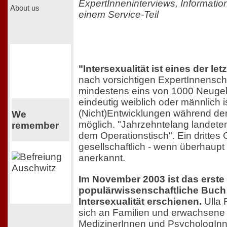
ExpertInneninterviews, Informatio
About us
einem Service-Teil
"Intersexualität ist eines der le
nach vorsichtigen ExpertInnensc
mindestens eins von 1000 Neuge
eindeutig weiblich oder männlich i
(Nicht)Entwicklungen während der
We
möglich. "Jahrzehntelang landeten
remember
dem Operationstisch". Ein drittes
gesellschaftlich - wenn überhaupt
anerkannt.
Im November 2003 ist das erste
populärwissenschaftliche Buc
Intersexualität erschienen.
Ulla 
sich an Familien und erwachsene 
MedizinerInnen und PsychologInn