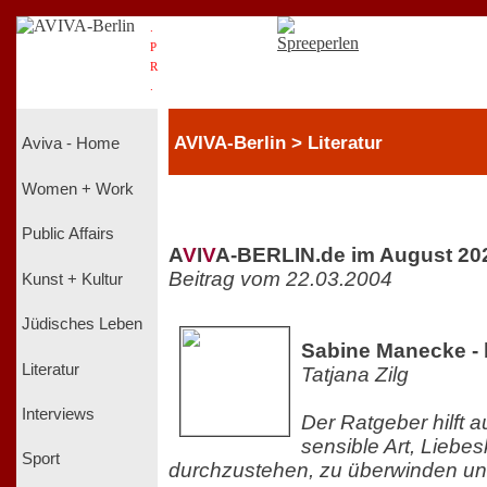
.
P
R
.
AVIVA-Berlin > Literatur
Aviva - Home
Women + Work
Public Affairs
A
V
I
V
A-BERLIN.de im August 20
Beitrag vom 22.03.2004
Kunst + Kultur
Jüdisches Leben
Sabine Manecke - 
Literatur
Tatjana Zilg
Interviews
Der Ratgeber hilft 
sensible Art, Lieb
Sport
durchzustehen, zu überwinden un