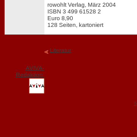
rowohlt Verlag, März 2004
ISBN 3 499 61528 2
Euro 8,90
128 Seiten, kartoniert
Literatur
AVIVA-
Redaktion
T