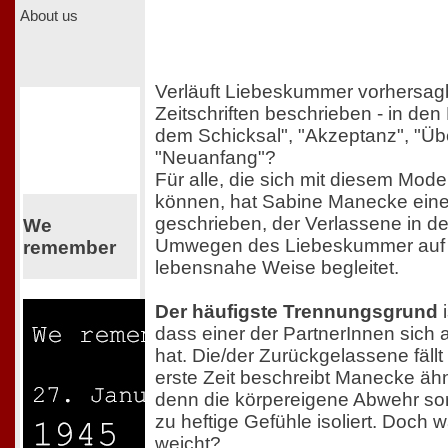
About us
Verläuft Liebeskummer vorhersagb
Zeitschriften beschrieben - in de
dem Schicksal", "Akzeptanz", "Ü
"Neuanfang"?
Für alle, die sich mit diesem Model
können, hat Sabine Manecke ein
geschrieben, der Verlassene in d
We
Umwegen des Liebeskummer auf 
remember
lebensnahe Weise begleitet.
Der häufigste Trennungsgrund
i
dass einer der PartnerInnen sich a
hat. Die/der Zurückgelassene fällt 
erste Zeit beschreibt Manecke ähn
denn die körpereigene Abwehr sorg
zu heftige Gefühle isoliert. Doch 
weicht?