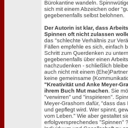
Bürokantine wandeln. Spinnwütig
sich mit einem Abzeichen oder "g
gegebenenfalls selbst belohnen.
Der Autorin ist klar, dass Arbeit
Spinnen oft nicht zulassen woll
das "schlechte Verhältnis zur Ver
Fällen empfehle es sich, einfach 
Schritt zum Querdenken zu unte
gegebenenfalls über einen Arbeit
nachzudenken - schließlich bleib
auch nicht mit einem (Ehe)Partn
keine gemeinsame (Kommunikation
"Kreativität und Anke Meyer-Gr
ihrem Buch Mut machen
. Sie m
"verwirren" und "inspirieren". Spin
Meyer-Grashorn dafür, "dass das 
und gepflegt wird. Wer spinnt, ge
vom Leben." Wie aber gestaltet sic
erfolgversprechendes "Spinnen" ?