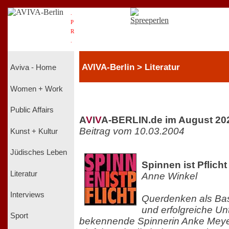
.
P
R
.
AVIVA-Berlin > Literatur
Aviva - Home
Women + Work
Public Affairs
A
V
I
V
A-BERLIN.de im August 20
Beitrag vom 10.03.2004
Kunst + Kultur
Jüdisches Leben
Spinnen ist Pflicht
Literatur
Anne Winkel
Interviews
Querdenken als Bas
und erfolgreiche U
Sport
bekennende Spinnerin Anke Mey