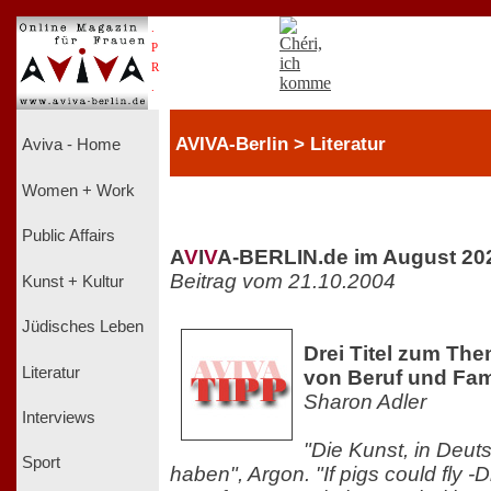
.
P
R
.
AVIVA-Berlin > Literatur
Aviva - Home
Women + Work
Public Affairs
A
V
I
V
A-BERLIN.de im August 20
Beitrag vom 21.10.2004
Kunst + Kultur
Jüdisches Leben
Drei Titel zum The
Literatur
von Beruf und Fam
Sharon Adler
Interviews
"Die Kunst, in Deut
Sport
haben", Argon. "If pigs could fly -D