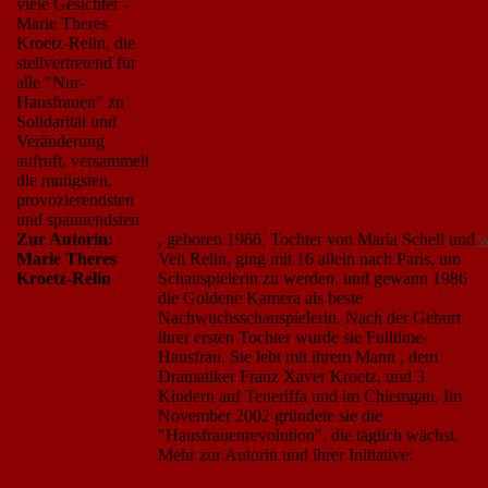
viele Gesichter -
Marie Theres
Kroetz-Relin, die
stellvertretend für
alle "Nur-
Hausfrauen" zu
Solidarität und
Veränderung
aufruft, versammelt
die mutigsten,
provozierendsten
und spannendsten
Zur Autorin:
, geboren 1966, Tochter von Maria Schell und
w
Marie Theres
Veit Relin, ging mit 16 allein nach Paris, um
Kroetz-Relin
Schauspielerin zu werden, und gewann 1986
die Goldene Kamera als beste
Nachwuchsschauspielerin. Nach der Geburt
ihrer ersten Tochter wurde sie Fulltime-
Hausfrau. Sie lebt mit ihrem Mann , dem
Dramatiker Franz Xaver Kroetz, und 3
Kindern auf Teneriffa und im Chiemgau. Im
November 2002 gründete sie die
"Hausfrauenrevolution", die täglich wächst.
Mehr zur Autorin und ihrer Initiative: