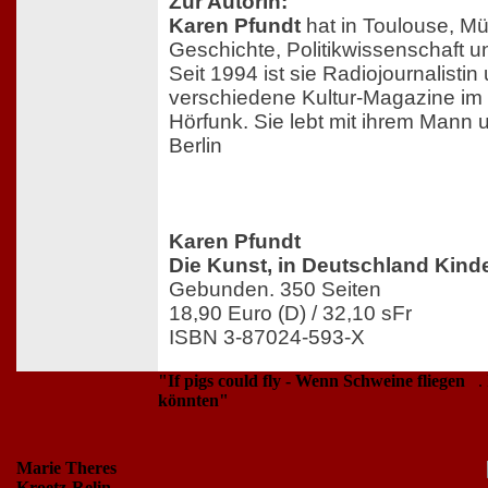
Zur Autorin:
Karen Pfundt
hat in Toulouse, M
Geschichte, Politikwissenschaft un
Seit 1994 ist sie Radiojournalistin
verschiedene Kultur-Magazine im ö
Hörfunk. Sie lebt mit ihrem Mann u
Berlin
Karen Pfundt
Die Kunst, in Deutschland Kind
Gebunden. 350 Seiten
18,90 Euro (D) / 32,10 sFr
ISBN 3-87024-593-X
"If pigs could fly - Wenn Schweine fliegen
.
könnten"
Marie Theres
Kroetz-Relin