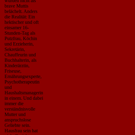
würden nicht als
brave Muttis
belächelt. Anders
die Realität: Ein
hektischer und oft
einsamer 16-
Stunden-Tag als
Putzfrau, Köchin
und Erzieherin,
Sekretärin,
Chauffeurin und
Buchhalterin, als
Kinderärztin,
Friseuse,
Ernährungsexperte,
Psychotherapeutin
und
Haushaltsmanagerin
in einem. Und dabei
immer die
verständnisvolle
Mutter und
anspruchslose
Geliebte sein.
Hausfrau sein hat