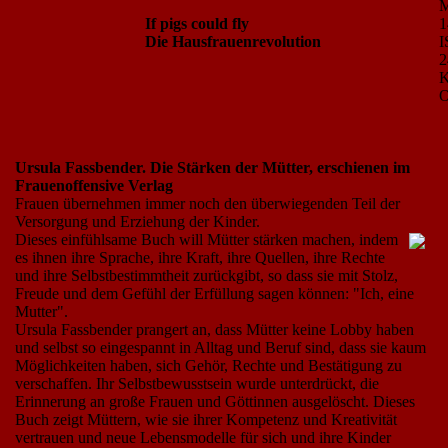
M
If pigs could fly
1
Die Hausfrauenrevolution
I
2
K
O
Ursula Fassbender. Die Stärken der Mütter, erschienen im
Frauenoffensive Verlag
Frauen übernehmen immer noch den überwiegenden Teil der
Versorgung und Erziehung der Kinder.
Dieses einfühlsame Buch will Mütter stärken machen, indem
es ihnen ihre Sprache, ihre Kraft, ihre Quellen, ihre Rechte
und ihre Selbstbestimmtheit zurückgibt, so dass sie mit Stolz,
Freude und dem Gefühl der Erfüllung sagen können: "Ich, eine
Mutter".
Ursula Fassbender prangert an, dass Mütter keine Lobby haben
und selbst so eingespannt in Alltag und Beruf sind, dass sie kaum
Möglichkeiten haben, sich Gehör, Rechte und Bestätigung zu
verschaffen. Ihr Selbstbewusstsein wurde unterdrückt, die
Erinnerung an große Frauen und Göttinnen ausgelöscht. Dieses
Buch zeigt Müttern, wie sie ihrer Kompetenz und Kreativität
vertrauen und neue Lebensmodelle für sich und ihre Kinder