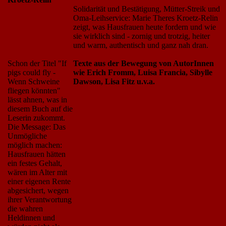
Solidarität und Bestätigung, Mütter-Streik und
Oma-Leihservice: Marie Theres Kroetz-Relin
zeigt, was Hausfrauen heute fordern und wie
sie wirklich sind - zornig und trotzig, heiter
und warm, authentisch und ganz nah dran.
Schon der Titel "If
Texte aus der Bewegung von AutorInnen
pigs could fly -
wie Erich Fromm, Luisa Francia, Sibylle
Wenn Schweine
Dawson, Lisa Fitz u.v.a.
fliegen könnten"
lässt ahnen, was in
diesem Buch auf die
Leserin zukommt.
Die Message: Das
Unmögliche
möglich machen:
Hausfrauen hätten
ein festes Gehalt,
wären im Alter mit
einer eigenen Rente
abgesichert, wegen
ihrer Verantwortung
die wahren
Heldinnen und