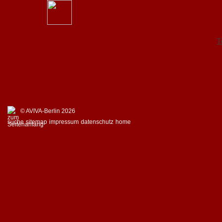
T
© AVIVA-Berlin 2026
suche
sitemap
impressum
datenschutz
home