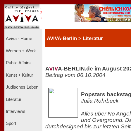
.
P
R
.
AVIVA-Berlin > Literatur
Aviva - Home
Women + Work
Public Affairs
A
V
I
V
A-BERLIN.de im August 20
Beitrag vom 06.10.2004
Kunst + Kultur
Jüdisches Leben
Popstars backsta
Literatur
Julia Rohrbeck
Interviews
Alles über No Angel
und Overground. Da
Sport
durchdesigned bis zur letzten Sei