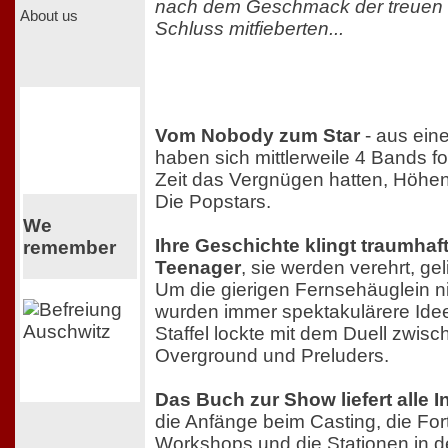
nach dem Geschmack der treuen K
About us
Schluss mitfieberten...
Vom Nobody zum Star
- aus ein
haben sich mittlerweile 4 Bands for
Zeit das Vergnügen hatten, Höhen
Die Popstars.
We
Ihre Geschichte klingt traumhaf
remember
Teenager
, sie werden verehrt, gel
Um die gierigen Fernsehäuglein ni
wurden immer spektakulärere Ideen 
Staffel lockte mit dem Duell zwis
Overground und Preluders.
Das Buch zur Show liefert alle 
die Anfänge beim Casting, die For
Workshops und die Stationen in de