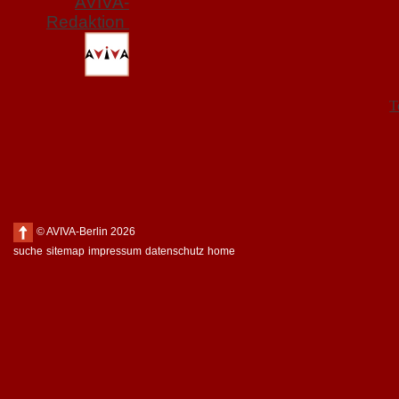
AVIVA-
Redaktion
T
© AVIVA-Berlin 2026
suche
sitemap
impressum
datenschutz
home