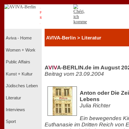
.
P
R
.
AVIVA-Berlin > Literatur
Aviva - Home
Women + Work
Public Affairs
A
V
I
V
A-BERLIN.de im August 20
Beitrag vom 23.09.2004
Kunst + Kultur
Jüdisches Leben
Anton oder Die Ze
Literatur
Lebens
Julia Richter
Interviews
Ein bewegendes Ki
Sport
Euthanasie im Dritten Reich von El