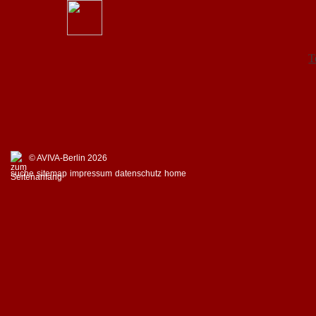
T
© AVIVA-Berlin 2026
suche
sitemap
impressum
datenschutz
home