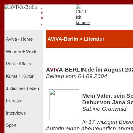
.
P
R
.
AVIVA-Berlin > Literatur
Aviva - Home
Women + Work
Public Affairs
A
V
I
V
A-BERLIN.de im August 20
Beitrag vom 04.09.2004
Kunst + Kultur
Jüdisches Leben
Mein Vater, sein S
Literatur
Debut von Jana S
Sabine Grunwald
Interviews
In 17 witzigen Episo
Sport
Autorin einen abenteuerlich anmu