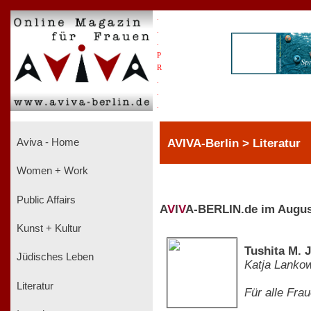
.
.
.
P
R
.
.
.
AVIVA-Berlin > Literatur
Aviva - Home
Women + Work
Public Affairs
A
V
I
V
A-BERLIN.de im Augus
Kunst + Kultur
Tushita M. 
Jüdisches Leben
Katja Lanko
Literatur
Für alle Fra