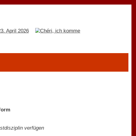
tform
stdisziplin verfügen