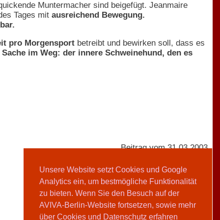
rquickende Muntermacher sind beigefügt. Jeanmaire
 des Tages mit
ausreichend Bewegung.
bar.
it pro Morgensport
betreibt und bewirken soll, dass es
e Sache im Weg: der innere Schweinehund, den es
Beitrag vom 31.03.2003
Unsere Website setzt Cookies und Google
Analytics ein, um bestmögliche Funktionalität
AVIVA-Redaktion
zu bieten. Wenn Sie den Besuch auf der
AVIVA-Berlin-Website fortsetzen, sowie mehr
Teilen
über Cookies und Datenschutz erfahren