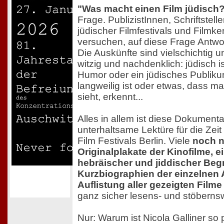
"Was macht einen Film jüdisch
Frage. PublizistInnen, Schriftstell
jüdischer Filmfestivals und Filmk
versuchen, auf diese Frage Antwor
Die Auskünfte sind vielschichtig u
witzig und nachdenklich: jüdisch i
Humor oder ein jüdisches Publiku
langweilig ist oder etwas, dass 
sieht, erkennt...
Alles in allem ist diese Dokumenta
unterhaltsame Lektüre für die Zei
Film Festivals Berlin. Viele
noch n
Originalplakate der Kinofilme, e
hebräischer und jiddischer Begr
Kurzbiographien der einzelnen 
Auflistung aller gezeigten Film
ganz sicher lesens- und stöbernsw
Nur: Warum ist Nicola Galliner so