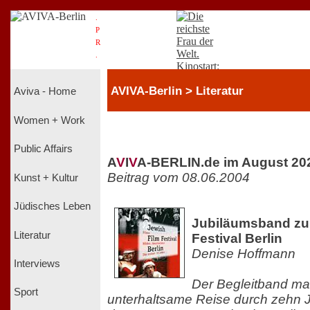
.
P
R
.
AVIVA-Berlin > Literatur
Aviva - Home
Women + Work
Public Affairs
A
V
I
V
A-BERLIN.de im August 20
Beitrag vom 08.06.2004
Kunst + Kultur
Jüdisches Leben
Jubiläumsband zu
Literatur
Festival Berlin
Denise Hoffmann
Interviews
Der Begleitband ma
Sport
unterhaltsame Reise durch zehn 