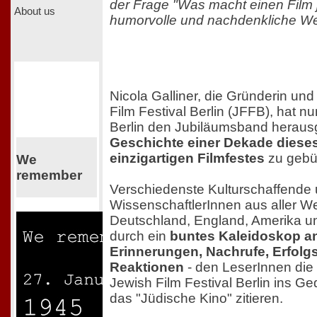
der Frage "Was macht einen Film 
About us
humorvolle und nachdenkliche We
Nicola Galliner, die Gründerin und
Film Festival Berlin (JFFB), hat n
Berlin den Jubiläumsband heraus
Geschichte einer Dekade diese
einzigartigen Filmfestes
zu gebü
We
remember
Verschiedenste Kulturschaffende
WissenschaftlerInnen aus aller We
Deutschland, England, Amerika und
durch ein
buntes Kaleidoskop an 
Erinnerungen, Nachrufe, Erfol
Reaktionen
- den LeserInnen die
Jewish Film Festival Berlin ins Ge
das "Jüdische Kino" zitieren.