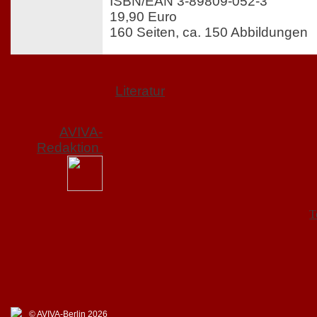
ISBN/EAN 3-89809-052-3
19,90 Euro
160 Seiten, ca. 150 Abbildungen
Literatur
AVIVA-
Redaktion
T
© AVIVA-Berlin 2026