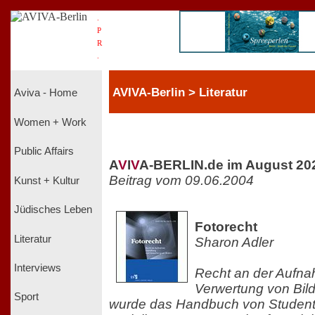
.
P
R
.
AVIVA-Berlin > Literatur
Aviva - Home
Women + Work
Public Affairs
A
V
I
V
A-BERLIN.de im August 20
Beitrag vom 09.06.2004
Kunst + Kultur
Jüdisches Leben
Fotorecht
Literatur
Sharon Adler
Interviews
Recht an der Aufna
Verwertung von Bild
Sport
wurde das Handbuch von Studen