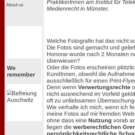
PraktikerInnen am Institut für Te
About us
Medienrecht in Münster.
Welche Fotografin hat das nicht s
Die Fotos sind gemacht und gelief
Honorar wurde nach 2 Monaten no
überwiesen?
Oder die Fotos erscheinen plötzli
We
KundInnen, obwohl die Aufnahmen
remember
ausschließlich für einen Print-Flye
Denn wenn
Verwertungsrechte
o
nicht ausreichend im Vorfeld gekl
oft zu unliebsamen Überraschun
Wie verhalte ich mich, wenn ich f
meine Fotos auf mir fremden Web
ohne dass eine
Nutzung
vorab a
liegen die
werberechtlichen Gr
persönlichkeitsrechtliche Schr