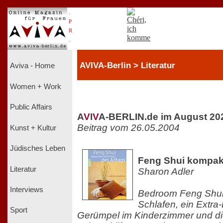
.
P
R
.
AVIVA-Berlin > Literatur
Aviva - Home
Women + Work
Public Affairs
A
V
I
V
A-BERLIN.de im August 20
Beitrag vom 26.05.2004
Kunst + Kultur
Jüdisches Leben
Feng Shui kompak
Literatur
Sharon Adler
Interviews
Bedroom Feng Shui
Schlafen, ein Extr
Sport
Gerümpel im Kinderzimmer und die