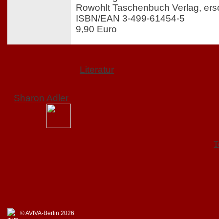
Rowohlt Taschenbuch Verlag, ers
ISBN/EAN 3-499-61454-5
9,90 Euro
Literatur
Sharon Adler
T
© AVIVA-Berlin 2026