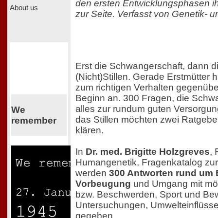
den ersten Entwicklungsphasen i
About us
zur Seite. Verfasst von Genetik- un
Erst die Schwangerschaft, dann 
(Nicht)Stillen. Gerade Erstmütter 
zum richtigen Verhalten gegenübe
Beginn an. 300 Fragen, die Sch
alles zur rundum guten Versorgu
We
das Stillen möchten zwei Ratgeb
remember
klären.
In
Dr. med. Brigitte Holzgreves
, 
Humangenetik, Fragenkatalog zu
werden
300 Antworten rund um 
Vorbeugung
und Umgang mit mög
bzw. Beschwerden, Sport und Be
Untersuchungen, Umwelteinflüsse 
gegeben.