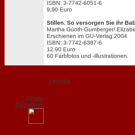
ISBN: 3-7742-6051-6
9,90 Euro
Stillen. So versorgen Sie ihr B
Martha Gúoth-Gumberger/ Elizab
Erschienen im GU-Verlag 2004
ISBN: 3-7742-6387-6
12,90 Euro
60 Farbfotos und -illustrationen.
Literatur
AVIVA-
Redaktion
T