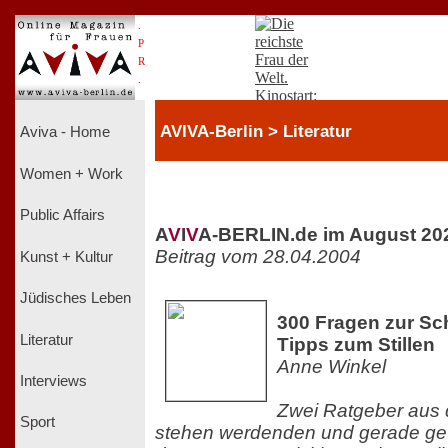
.
P
R
.
AVIVA-Berlin > Literatur
Aviva - Home
Women + Work
Public Affairs
A
V
I
V
A-BERLIN.de im August 20
Beitrag vom 28.04.2004
Kunst + Kultur
Jüdisches Leben
300 Fragen zur S
Literatur
Tipps zum Stillen
Anne Winkel
Interviews
Zwei Ratgeber aus
Sport
stehen werdenden und gerade ge