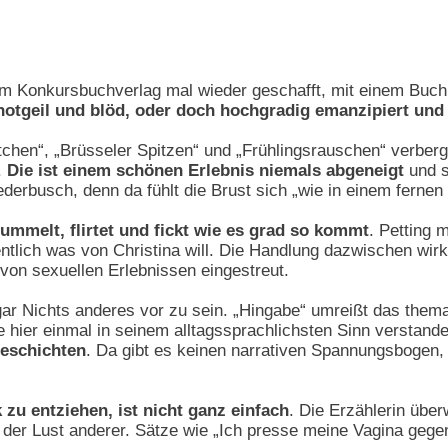
m Konkursbuchverlag mal wieder geschafft, mit einem Buch 
notgeil und blöd, oder doch hochgradig emanzipiert und 
üstchen“, „Brüsseler Spitzen“ und „Frühlingsrauschen“ verber
.
Die ist einem schönen Erlebnis niemals abgeneigt
und s
iederbusch, denn da fühlt die Brust sich „wie in einem fer
fummelt, flirtet und fickt wie es grad so kommt
. Petting m
entlich was von Christina will. Die Handlung dazwischen wirk
von sexuellen Erlebnissen eingestreut.
ar Nichts anderes vor zu sein. „Hingabe“ umreißt das thema
lte hier einmal in seinem alltagssprachlichsten Sinn verstan
eschichten
. Da gibt es keinen narrativen Spannungsbogen,
k zu entziehen, ist nicht ganz einfach
. Die Erzählerin übe
der Lust anderer. Sätze wie „Ich presse meine Vagina gegen