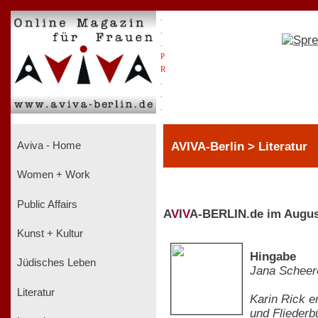
.
.
.
P
R
.
.
.
AVIVA-Berlin > Literatur
Aviva - Home
Women + Work
Public Affairs
A
V
I
V
A-BERLIN.de im Augus
Kunst + Kultur
Hingabe
Jüdisches Leben
Jana Scheer
Literatur
Karin Rick e
und Fliederb