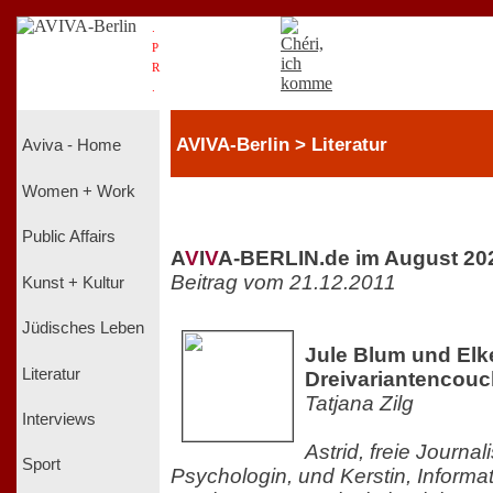
.
P
R
.
AVIVA-Berlin > Literatur
Aviva - Home
Women + Work
Public Affairs
A
V
I
V
A-BERLIN.de im August 20
Beitrag vom 21.12.2011
Kunst + Kultur
Jüdisches Leben
Jule Blum und Elke
Literatur
Dreivariantencouc
Tatjana Zilg
Interviews
Astrid, freie Journal
Sport
Psychologin, und Kerstin, Informat