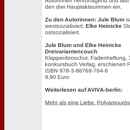
Autorinnen hervorragend und lädt z
den drei Hauptakteurinnen ein.
Zu den Autorinnen: Jule Blum
is
westsozialisiert,
Elke Heinicke
Sla
ostsozialisiert.
Jule Blum und Elke Heinicke
Dreivariantencouch
Klappenbroschur, Fadenheftung, 
konkursbuch Verlag, erschienen 
ISBN 978-3-88769-764-8
9,90 Euro
Weiterlesen auf AVIVA-berlin:
Mehr als eine Liebe. Polyamourö