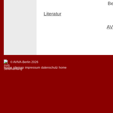
Be
Literatur
AV
© AVIVA-Berlin 2026
suche
sitemap
impressum
datenschutz
home