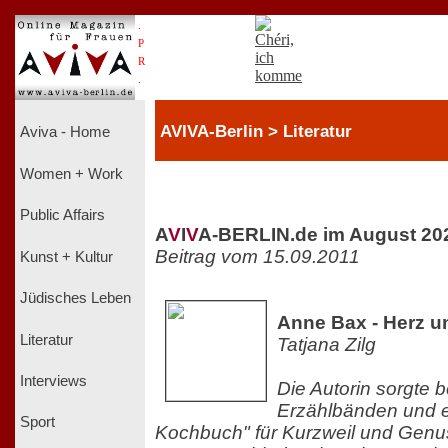
.
P
R
.
AVIVA-Berlin > Literatur
Aviva - Home
Women + Work
Public Affairs
A
V
I
V
A-BERLIN.de im August 20
Beitrag vom 15.09.2011
Kunst + Kultur
Jüdisches Leben
Anne Bax - Herz u
Literatur
Tatjana Zilg
Interviews
Die Autorin sorgte b
Erzählbänden und e
Sport
Kochbuch" für Kurzweil und Genus