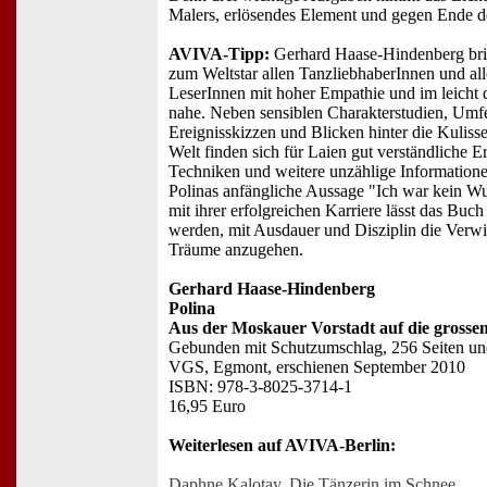
Malers, erlösendes Element und gegen Ende de
AVIVA-Tipp:
Gerhard Haase-Hindenberg bri
zum Weltstar allen TanzliebhaberInnen und all
LeserInnen mit hoher Empathie und im leicht 
nahe. Neben sensiblen Charakterstudien, Umf
Ereignisskizzen und Blicken hinter die Kulissen
Welt finden sich für Laien gut verständliche E
Techniken und weitere unzählige Information
Polinas anfängliche Aussage "Ich war kein W
mit ihrer erfolgreichen Karriere lässt das B
werden, mit Ausdauer und Disziplin die Verwi
Träume anzugehen.
Gerhard Haase-Hindenberg
Polina
Aus der Moskauer Vorstadt auf die grosse
Gebunden mit Schutzumschlag, 256 Seiten und
VGS, Egmont, erschienen September 2010
ISBN: 978-3-8025-3714-1
16,95 Euro
Weiterlesen auf AVIVA-Berlin:
Daphne Kalotay. Die Tänzerin im Schnee