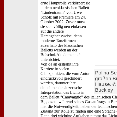
erste Hauptrolle verkörpert sie
in dem neoklassischen Ballett
"Lindentraum" von Uwe
Scholz mit Premiere am 24.
Oktober 2002. Zuvor muss
sie sich völlig neu einlassen
auf die andere
Herangehensweise, denn
moderne Tanzformen
außerhalb des klassischen
Balletts werden an der
Bolschoi-Akademie nicht
unterrichtet.
Von da an erstrahlt ihre
Karriere in vielen
Polina Se
Glanzpunkten, die vom Autor
großen B
eindrucksvoll geschildert
werden, darunter ihre
Hause. ©
einnehmende tänzerische
Buckley
Interpretation des Lichts in
dem Ballett "Caravaggio" des italienischen 
Bigonzetti während seines Gastauftrags in Ber
hier die Notwendigkeit, neben der technischen 
Zugang zur Rolle zu finden und eine Sprache 
Denn drei wichtige Aufgaben nimmt das Licht 