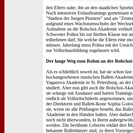
den Eltern nahe, ihn an den staatlichen Sportin
Nach intensiven Eislauftrainings gemeinsam m
"Stadion der Jungen Pioniere" und am "Zentr
aufgrund eines Wachstumsschubs der Wechsel
Aufnahme an die Bolschoi-Akademie verläuft 
Schwester Polina bis zur fünften Klasse nur a
teilnehmen darf, für welche die Eltern eine m
müssen. Jahrelang muss Polina mit der Unsicher
zur Vollzeitausbildung zugelassen wird.
Der lange Weg zum Ruhm an der Bolscho
Als es schließlich soweit ist, hat sie schon fa
hochangesehenen russischen Ballett-Akademie 
Vaganova Akademie in St. Petersburg, an der i
studiert. Aber nun gibt auch die Bolschoi-Aka
sie solange mit Ausdauer und harten Trainings 
endlich als Vollzeitschülerin angenommen, und
der Direktorin und Ballett-Ikone Sophia Golo
sie, wenn sie alle Prüfungen besteht, das Ball
Akademie in den Händen halten. Aber dadurch 
noch nicht überwunden, in ihrem außergewöhn
werden. Die berühmte Lehrerin erklärt drei Mä
bekannte Balletttänzer sind, zu ihren Vorzeig