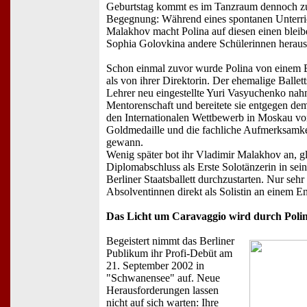
Geburtstag kommt es im Tanzraum dennoch zu
Begegnung: Während eines spontanen Unterri
Malakhov macht Polina auf diesen einen blei
Sophia Golovkina andere Schülerinnen herauss
Schon einmal zuvor wurde Polina von einem Ba
als von ihrer Direktorin. Der ehemalige Ballet
Lehrer neu eingestellte Yuri Vasyuchenko nahm
Mentorenschaft und bereitete sie entgegen dem
den Internationalen Wettbewerb in Moskau vor
Goldmedaille und die fachliche Aufmerksamke
gewann.
Wenig später bot ihr Vladimir Malakhov an, g
Diplomabschluss als Erste Solotänzerin in s
Berliner Staatsballett durchzustarten. Nur sehr
Absolventinnen direkt als Solistin an einem 
Das Licht um Caravaggio wird durch Polina
Begeistert nimmt das Berliner
Publikum ihr Profi-Debüt am
21. September 2002 in
"Schwanensee" auf. Neue
Herausforderungen lassen
nicht auf sich warten: Ihre