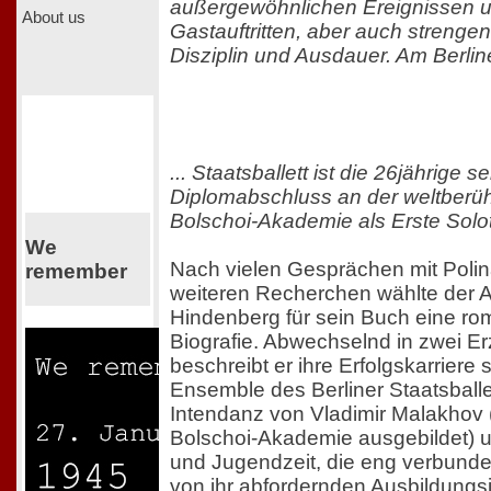
außergewöhnlichen Ereignissen u
About us
Gastauftritten, aber auch strenge
Disziplin und Ausdauer. Am Berliner
... Staatsballett ist die 26jährige se
Diplomabschluss an der weltber
Bolschoi-Akademie als Erste Solot
We
Nach vielen Gesprächen mit Poli
remember
weiteren Recherchen wählte der 
Hindenberg für sein Buch eine ro
Biografie. Abwechselnd in zwei E
beschreibt er ihre Erfolgskarriere se
Ensemble des Berliner Staatsballe
Intendanz von Vladimir Malakhov (
Bolschoi-Akademie ausgebildet) u
und Jugendzeit, die eng verbunden
von ihr abfordernden Ausbildungs