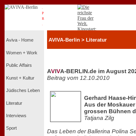
.
P
R
.
AVIVA-Berlin > Literatur
Aviva - Home
Women + Work
Public Affairs
A
V
I
V
A-BERLIN.de im August 20
Beitrag vom 12.10.2010
Kunst + Kultur
Jüdisches Leben
Gerhard Haase-Hin
Literatur
Aus der Moskauer 
grossen Bühnen d
Interviews
Tatjana Zilg
Sport
Das Leben der Ballerina Polina Se