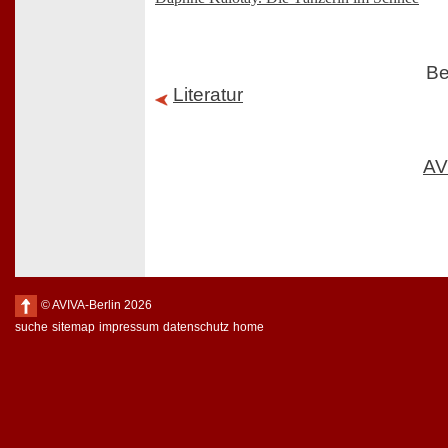
Be
Literatur
AV
© AVIVA-Berlin 2026
suche
sitemap
impressum
datenschutz
home