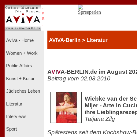
.
P
R
.
AVIVA-Berlin > Literatur
Aviva - Home
Women + Work
Public Affairs
A
V
I
V
A-BERLIN.de im August 20
Beitrag vom 02.08.2010
Kunst + Kultur
Jüdisches Leben
Wiebke van der S
Literatur
Mijer - Arte in Cuc
ihre Lieblingsreze
Interviews
Tatjana Zilg
Sport
Spätestens seit dem Kochshow-Boo