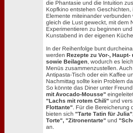
die Phantasie und die Intuition zu
Kopfkino entstehen Geschichten, 
Elemente miteinander verbunden 
gleich die Lust geweckt, mit de
Experimentieren zu beginnen und
Kunstabend in der eigenen Küche 
In der Reihenfolge bunt durchein
werden
Rezepte zu Vor-, Haupt
sowie Beilagen
, wodurch es leich
Menüs zusammenzustellen. Auch 
Antipasta-Tisch oder ein Kaffee 
Nachmittag sollte kein Problem dar
So könnte das Diner unter Freun
mit Avocado-Mousse"
eingeleite
"Lachs mit rotem Chili"
und vers
Flottante"
. Für die Bereicherung
bieten sich
"Tarte Tatin für Julia
Torte", "Zitronentarte"
und
"Sch
an.