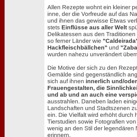
Allen Rezepte wohnt ein kleiner 
inne, der die Vorfreude auf das 
und ihnen das gewisse Etwas verl
stets
Einflüsse aus aller Welt
spü
Delikatessen aus den Traditionen 
so ferner Länder wie
"Caldeirada
Hackfleischbällchen"
und
"Zaba
wurden nahezu unverändert übe
Die Motive der sich zu den Rezep
Gemälde sind gegenständlich ang
sich auf ihnen
innerlich und/ode
Frauengestalten, die Sinnlichk
und ab und an auch eine verspi
ausstrahlen. Daneben laden einig
Landschaften und Stadtszenen z
ein. Die Vielfalt wird erhöht durch
Tierstudien sowie Fotografien von 
wenig an den Stil der legendären N
erinnern.