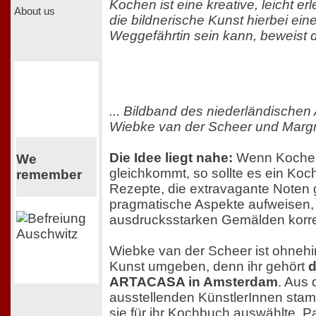
Kochen ist eine kreative, leicht e
About us
die bildnerische Kunst hierbei ein
Weggefährtin sein kann, beweist 
... Bildband des niederländische
Wiebke van der Scheer und Margre
Die Idee liegt nahe:
Wenn Kochen
We
gleichkommt, so sollte es ein Ko
remember
Rezepte, die extravagante Noten
pragmatische Aspekte aufweisen, 
ausdrucksstarken Gemälden korr
Wiebke van der Scheer ist ohnehi
Kunst umgeben, denn ihr gehört
d
ARTACASA in Amsterdam
. Aus 
ausstellenden KünstlerInnen stamm
sie für ihr Kochbuch auswählte. Pa