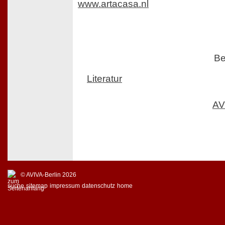
www.artacasa.nl
Be
Literatur
AV
© AVIVA-Berlin 2026
suche
sitemap
impressum
datenschutz
home