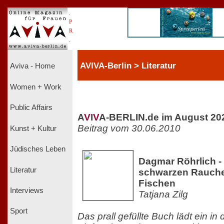
.
P
R
.
AVIVA-Berlin > Literatur
Aviva - Home
Women + Work
Public Affairs
A
V
I
V
A-BERLIN.de im August 20
Beitrag vom 30.06.2010
Kunst + Kultur
Jüdisches Leben
Dagmar Röhrlich - 
Literatur
schwarzen Rauche
Fischen
Interviews
Tatjana Zilg
Sport
Das prall gefüllte Buch lädt ein in