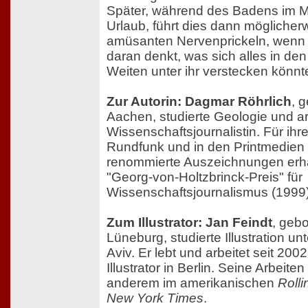
Später, während des Badens im 
Urlaub, führt dies dann mögliche
amüsanten Nervenprickeln, wenn
daran denkt, was sich alles in den
Weiten unter ihr verstecken könnt
Zur Autorin: Dagmar Röhrlich
, 
Aachen, studierte Geologie und arb
Wissenschaftsjournalistin. Für ihr
Rundfunk und in den Printmedien h
renommierte Auszeichnungen erha
"Georg-von-Holtzbrinck-Preis" für
Wissenschaftsjournalismus (1999)
Zum Illustrator: Jan Feindt
, geb
Lüneburg, studierte Illustration unt
Aviv. Er lebt und arbeitet seit 2002 
Illustrator in Berlin. Seine Arbeite
anderem im amerikanischen
Roll
New York Times
.