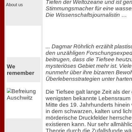
Tiefen der Weltozeane und ist g
About us
Stimmungsmacher für eine wasser
Die Wissenschaftsjournalistin …
... Dagmar Röhrlich erzählt plast
den unzähligen Forschungsexpedi
beitrugen, dass die Tiefsee heutz
mysteriöses Gebiet mehr ist. Viel
We
nunmehr über ihre bizarren Bewo
remember
Überlebensstrategien unter harte
Die Tiefsee galt lange Zeit als de
wenigsten bekannte Lebensraum de
Mitte des 19. Jahrhunderts hinein
in dem schwarzen, kalten und li
mörderische Druckfelder herrsche
existieren kann. Nur sehr allmähli
Theorie durch die Zufallsfunde w