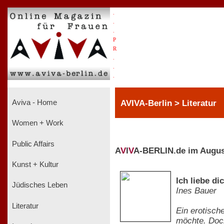
.
.
.
P
R
.
.
.
AVIVA-Berlin > Literatur
Aviva - Home
Women + Work
Public Affairs
A
V
I
V
A-BERLIN.de im Augus
Kunst + Kultur
Ich liebe d
Jüdisches Leben
Ines Bauer
Literatur
Ein erotisch
möchte. Doc