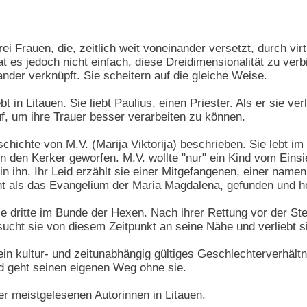
ei Frauen, die, zeitlich weit voneinander versetzt, durch v
 es jedoch nicht einfach, diese Dreidimensionalität zu verbi
nder verknüpft. Sie scheitern auf die gleiche Weise.
lebt in Litauen. Sie liebt Paulius, einen Priester. Als er sie 
, um ihre Trauer besser verarbeiten zu können.
hichte von M.V. (Marija Viktorija) beschrieben. Sie lebt im M
in den Kerker geworfen. M.V. wollte "nur" ein Kind vom Eins
h in ihn. Ihr Leid erzählt sie einer Mitgefangenen, einer nam
t als das Evangelium der Maria Magdalena, gefunden und hei
ie dritte im Bunde der Hexen. Nach ihrer Rettung vor der St
sucht sie von diesem Zeitpunkt an seine Nähe und verliebt si
n kultur- und zeitunabhängig gültiges Geschlechterverhältnis
und geht seinen eigenen Weg ohne sie.
er meistgelesenen Autorinnen in Litauen.