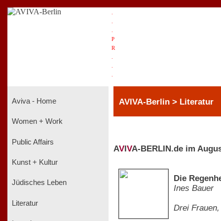
.
.
.
P
R
.
.
.
AVIVA-Berlin > Literatur
Aviva - Home
Women + Work
Public Affairs
A
V
I
V
A-BERLIN.de im Augus
Kunst + Kultur
Die Regenhe
Jüdisches Leben
Ines Bauer
Literatur
Drei Frauen,