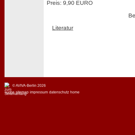
Preis: 9,90 EURO
Be
Literatur
© AVIVA-Berlin 2026
suche
sitemap
impressum
datenschutz
home