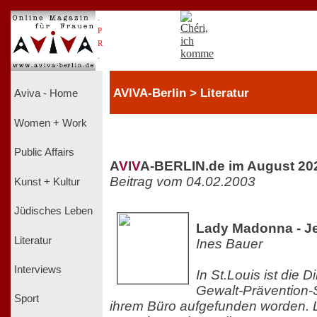
.
P
R
.
AVIVA-Berlin > Literatur
Aviva - Home
Women + Work
Public Affairs
A
V
I
V
A-BERLIN.de im August 20
Beitrag vom 04.02.2003
Kunst + Kultur
Jüdisches Leben
Lady Madonna - J
Literatur
Ines Bauer
Interviews
In St.Louis ist die Di
Gewalt-Prävention-
Sport
ihrem Büro aufgefunden worden.