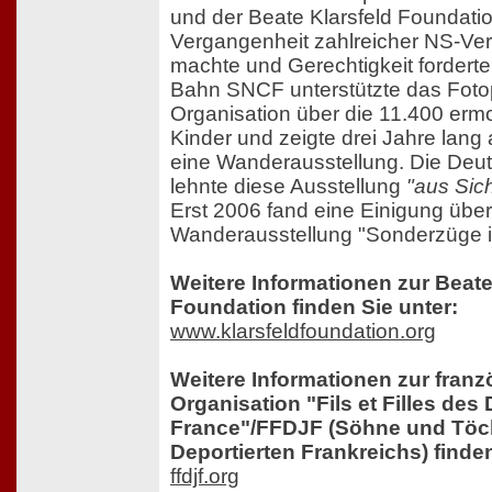
und der Beate Klarsfeld Foundation
Vergangenheit zahlreicher NS-Ve
machte und Gerechtigkeit forderte
Bahn SNCF unterstützte das Fotop
Organisation über die 11.400 erm
Kinder und zeigte drei Jahre lang
eine Wanderausstellung. Die Deu
lehnte diese Ausstellung
"aus Sic
Erst 2006 fand eine Einigung über
Wanderausstellung "Sonderzüge in
Weitere Informationen zur Beate
Foundation finden Sie unter:
www.klarsfeldfoundation.org
Weitere Informationen zur fran
Organisation "Fils et Filles des
France"/FFDJF (Söhne und Töch
Deportierten Frankreichs) finden
ffdjf.org