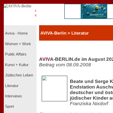
.
P
R
.
AVIVA-Berlin > Literatur
Aviva - Home
Women + Work
Public Affairs
A
V
I
V
A-BERLIN.de im August 20
Beitrag vom 08.09.2008
Kunst + Kultur
Jüdisches Leben
Beate und Serge Kl
Literatur
Endstation Auschw
deutscher und öst
Interviews
jüdischer Kinder 
Franziska Nixdorf
Sport