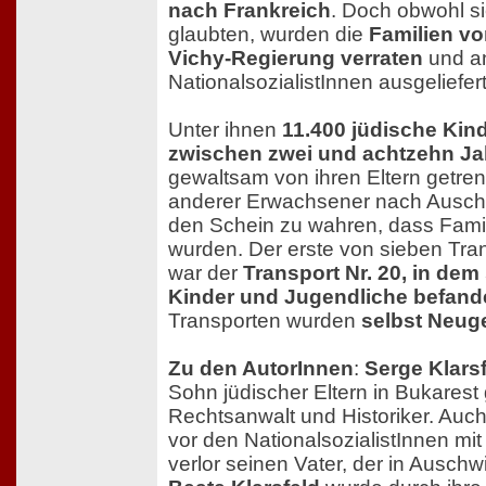
nach Frankreich
. Doch obwohl si
glaubten, wurden die
Familien vo
Vichy-Regierung verraten
und an
NationalsozialistInnen ausgeliefert
Unter ihnen
11.400 jüdische Kind
zwischen zwei und achtzehn Ja
gewaltsam von ihren Eltern getren
anderer Erwachsener nach Auschw
den Schein zu wahren, dass Famil
wurden. Der erste von sieben Tra
war der
Transport Nr. 20, in dem
Kinder und Jugendliche befand
Transporten wurden
selbst Neug
Zu den AutorInnen
:
Serge Klars
Sohn jüdischer Eltern in Bukarest
Rechtsanwalt und Historiker. Auch 
vor den NationalsozialistInnen mit
verlor seinen Vater, der in Auschw