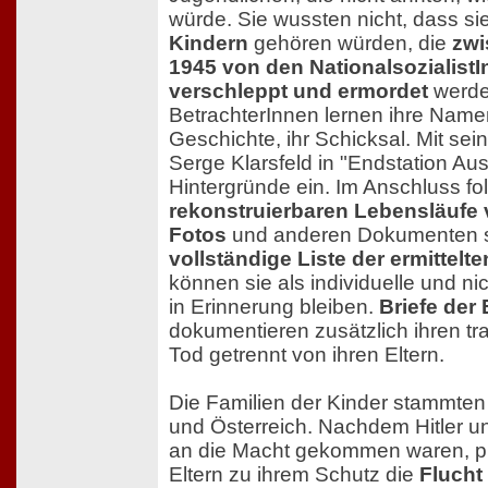
würde. Sie wussten nicht, dass s
Kindern
gehören würden, die
zwi
1945 von den Nationalsozialist
verschleppt und ermordet
werde
BetrachterInnen lernen ihre Name
Geschichte, ihr Schicksal. Mit sein
Serge Klarsfeld in "Endstation Aus
Hintergründe ein. Im Anschluss fo
rekonstruierbaren Lebensläufe 
Fotos
und anderen Dokumenten s
vollständige Liste der ermittelt
können sie als individuelle und n
in Erinnerung bleiben.
Briefe der
dokumentieren zusätzlich ihren t
Tod getrennt von ihren Eltern.
Die Familien der Kinder stammte
und Österreich. Nachdem Hitler 
an die Macht gekommen waren, pl
Eltern zu ihrem Schutz die
Flucht