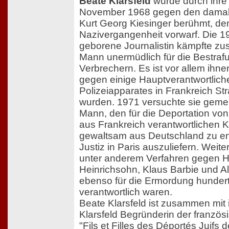
Beate Klarsfeld
wurde durch ihre
November 1968 gegen den damal
Kurt Georg Kiesinger berühmt, de
Nazivergangenheit vorwarf. Die 19
geborene Journalistin kämpfte z
Mann unermüdlich für die Bestraf
Verbrechern. Es ist vor allem ihn
gegen einige Hauptverantwortlich
Polizeiapparates in Frankreich St
wurden. 1971 versuchte sie geme
Mann, den für die Deportation v
aus Frankreich verantwortlichen K
gewaltsam aus Deutschland zu en
Justiz in Paris auszuliefern. Weite
unter anderem Verfahren gegen H
Heinrichsohn, Klaus Barbie und Al
ebenso für die Ermordung hunder
verantwortlich waren.
Beate Klarsfeld ist zusammen mi
Klarsfeld Begründerin der französ
"Fils et Filles des Déportés Juifs