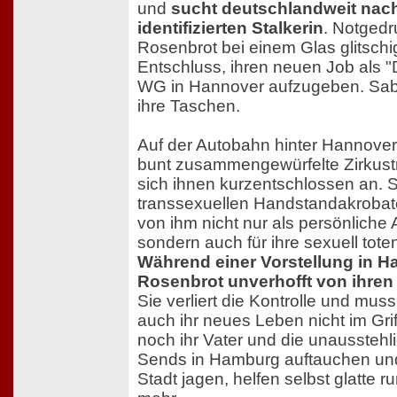
und
sucht deutschlandweit nach
identifizierten Stalkerin
. Notgedr
Rosenbrot bei einem Glas glitschi
Entschluss, ihren neuen Job als "
WG in Hannover aufzugeben. Sab
ihre Taschen.
Auf der Autobahn hinter Hannover t
bunt zusammengewürfelte Zirkust
sich ihnen kurzentschlossen an. S
transsexuellen Handstandakrobat
von ihm nicht nur als persönliche A
sondern auch für ihre sexuell tote
Während einer Vorstellung in 
Rosenbrot unverhofft von ihren
Sie verliert die Kontrolle und mus
auch ihr neues Leben nicht im Grif
noch ihr Vater und die unausstehl
Sends in Hamburg auftauchen und
Stadt jagen, helfen selbst glatte r