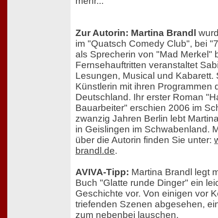
mehr...
Zur Autorin: Martina Brandl
wurde
im "Quatsch Comedy Club", bei "7
als Sprecherin von "Mad Merkel"
Fernsehauftritten veranstaltet Sab
Lesungen, Musical und Kabarett. S
Künstlerin mit ihren Programmen 
Deutschland. Ihr erster Roman "H
Bauarbeiter" erschien 2006 im Sc
zwanzig Jahren Berlin lebt Martina
in Geislingen im Schwabenland. M
über die Autorin finden Sie unter:
brandl.de
.
AVIVA-Tipp:
Martina Brandl legt m
Buch "Glatte runde Dinger" ein leic
Geschichte vor. Von einigen vor K
triefenden Szenen abgesehen, e
zum nebenbei lauschen.