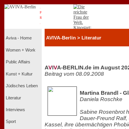
.
P
R
.
AVIVA-Berlin > Literatur
Aviva - Home
Women + Work
Public Affairs
A
V
I
V
A-BERLIN.de im August 20
Beitrag vom 08.09.2008
Kunst + Kultur
Jüdisches Leben
Martina Brandl - G
Literatur
Daniela Roschke
Interviews
Sabine Rosenbrot ha
Dauer-Freund Ralf, 
Sport
Kassel, ihre übermächtigen Phob