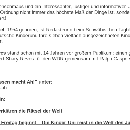
nschmaus und ein interessanter, lustiger und informativer U
 Ordnung nicht immer das höchste Maß der Dinge ist, sonde
rt!
el
, 1954 geboren, ist Redakteurin beim Schwäbischen Tagbl
eutsche Kinderuni. Ihre sieben vielfach ausgezeichneten Ki
t.
ves
stand schon mit 14 Jahren vor großem Publikum: einen 
iert Shary Reves für den WDR gemeinsam mit Ralph Casper
ssen macht Ah!" unter:
-ah
in:
rklären die Rätsel der Welt
eitag beginnt – Die Kinder-Uni reist in die Welt des 