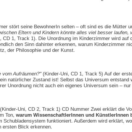
er stört seine BewohnerIn selten – oft sind es die Mütter 
wischen Eltern und Kindern könnte alles viel besser laufen
, CD 1, Track 1). Die Unordnung im Kinderzimmer wird au
 endlich den Sinn dahinter erkennen, warum Kinderzimmer ni
z, der Philosophie und der Kunst.
e vom Aufräumen?"
(Kinder-Uni, CD 1, Track 5) Auf der ers
in natürlicher Zustand ist! Selbst das Universum entstand
hrer Unordnung nicht auch ein eigenes Universum sein – nur
(Kinder-Uni, CD 2, Track 1) CD Nummer Zwei erklärt die Vor
em Ton,
warum WissenschaftlerInnen und KünstlerInnen 
 Schubladensystem funktioniert. Außerdem wird erklärt, wo
en ersten Blick erkennen.