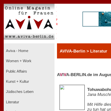
.
.
.
P
R
.
.
.
AVIVA-Berlin > Literatur
Aviva - Home
Women + Work
Public Affairs
A
V
I
V
A-BERLIN.de im Augus
Kunst + Kultur
Tohuwabohu 
Jüdisches Leben
Jana Muschi
Literatur
Mit Hilfe di
zu tun hat u