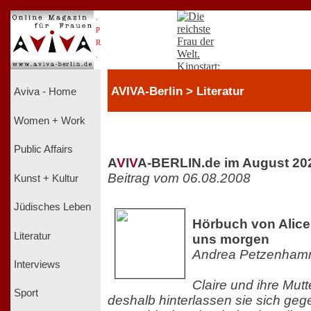
.
P
R
.
AVIVA-Berlin > Literatur
Aviva - Home
Women + Work
Public Affairs
A
V
I
V
A-BERLIN.de im August 20
Beitrag vom 06.08.2008
Kunst + Kultur
Jüdisches Leben
Hörbuch von Alice
Literatur
uns morgen
Andrea Petzenham
Interviews
Claire und ihre Mutte
Sport
deshalb hinterlassen sie sich geg