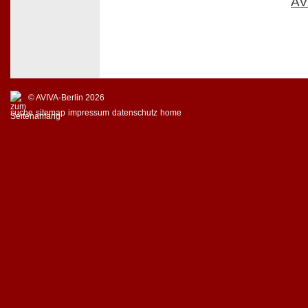
AV
© AVIVA-Berlin 2026
suche
sitemap
impressum
datenschutz
home