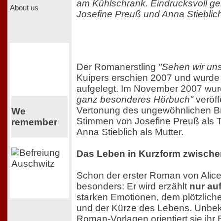
am Kühlschrank. Eindrucksvoll ge
About us
Josefine Preuß und Anna Stieblic
Der Romanerstling
"Sehen wir un
Kuipers erschien 2007 und wurde
aufgelegt. Im November 2007 w
ganz besonderes Hörbuch"
veröffe
Vertonung des ungewöhnlichen B
We
Stimmen von Josefine Preuß als T
remember
Anna Stieblich als Mutter.
Das Leben in Kurzform zwische
Schon der erster Roman von Alice
besonders: Er wird erzählt
nur auf
starken Emotionen, dem plötzli
und der Kürze des Lebens. Unbek
Roman-Vorlagen orientiert sie ihr