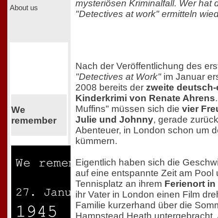
mysteriösen Kriminalfall. Wer hat d
About us
"Detectives at work" ermitteln wied
Nach der Veröffentlichung des er
"Detectives at Work"
im Januar er
2008 bereits der
zweite deutsch-
Kinderkrimi von Renate Ahrens
Muffins" müssen sich die
vier Fre
We
Julie und Johnny
, gerade zurück
remember
Abenteuer, in London schon um d
kümmern.
Eigentlich haben sich die Geschwi
auf eine entspannte Zeit am Pool
Tennisplatz an ihrem
Ferienort i
ihr Vater in London einen Film dreh
Familie kurzerhand über die Somm
Hampstead Heath untergebracht