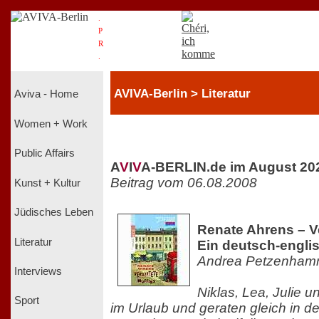
.
P
R
.
AVIVA-Berlin > Literatur
Aviva - Home
Women + Work
Public Affairs
A
V
I
V
A-BERLIN.de im August 20
Beitrag vom 06.08.2008
Kunst + Kultur
Jüdisches Leben
Renate Ahrens – Ve
Literatur
Ein deutsch-engli
Andrea Petzenham
Interviews
Niklas, Lea, Julie u
Sport
im Urlaub und geraten gleich in d