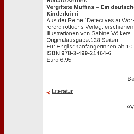
Renate Ahrens
Vergiftete Muffins – Ein deutsc
Kinderkrimi
Aus der Reihe "Detectives at Wor
rororo rotfuchs Verlag, erschiene
Illustrationen von Sabine Völkers
Originalausgabe,128 Seiten
Für EnglischanfängerInnen ab 10
ISBN 978-3-499-21464-6
Euro 6,95
Be
Literatur
AV