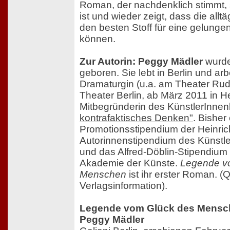
Roman, der nachdenklich stimmt,
ist und wieder zeigt, dass die all
den besten Stoff für eine gelunge
können.
Zur Autorin: Peggy Mädler
wurde
geboren. Sie lebt in Berlin und arbe
Dramaturgin (u.a. am Theater Rud
Theater Berlin, ab März 2011 in Hei
Mitbegründerin des KünstlerInnen
kontrafaktisches Denken"
. Bisher 
Promotionsstipendium der Heinrich-
Autorinnenstipendium des Künstl
und das Alfred-Döblin-Stipendium 
Akademie der Künste.
Legende v
Menschen
ist ihr erster Roman. (Q
Verlagsinformation).
Legende vom Glück des Mensc
Peggy Mädler