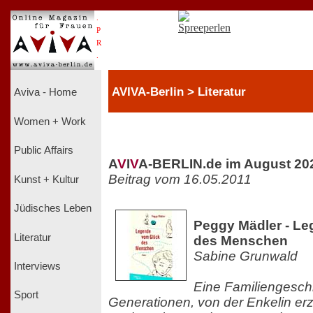
.
P
R
.
AVIVA-Berlin > Literatur
Aviva - Home
Women + Work
Public Affairs
A
V
I
V
A-BERLIN.de im August 20
Beitrag vom 16.05.2011
Kunst + Kultur
Jüdisches Leben
Peggy Mädler - L
Literatur
des Menschen
Sabine Grunwald
Interviews
Eine Familiengeschi
Sport
Generationen, von der Enkelin erz