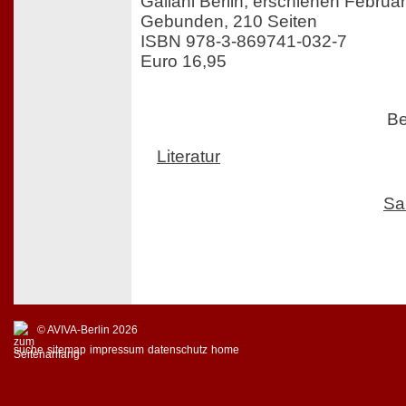
Galiani Berlin, erschienen Februa
Gebunden, 210 Seiten
ISBN 978-3-869741-032-7
Euro 16,95
Be
Literatur
Sa
© AVIVA-Berlin 2026
suche
sitemap
impressum
datenschutz
home