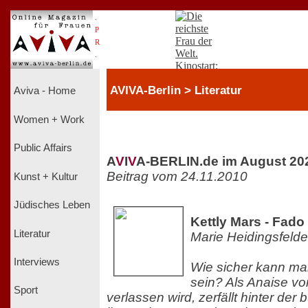
.
P
R
.
AVIVA-Berlin > Literatur
Aviva - Home
Women + Work
Public Affairs
A
V
I
V
A-BERLIN.de im August 20
Beitrag vom 24.11.2010
Kunst + Kultur
Jüdisches Leben
Kettly Mars - Fado
Literatur
Marie Heidingsfelde
Interviews
Wie sicher kann man
sein? Als Anaise v
Sport
verlassen wird, zerfällt hinter de