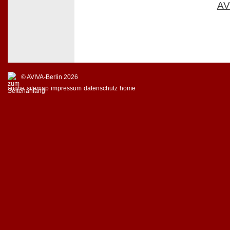
AV
© AVIVA-Berlin 2026
suche
sitemap
impressum
datenschutz
home