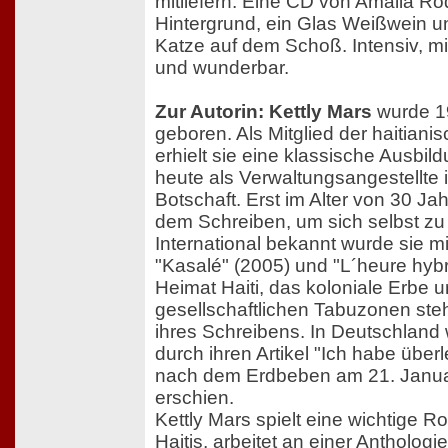
mitliefern: Eine CD von Amalia Ro
Hintergrund, ein Glas Weißwein un
Katze auf dem Schoß. Intensiv, mi
und wunderbar.
Zur Autorin: Kettly Mars
wurde 19
geboren. Als Mitglied der haitian
erhielt sie eine klassische Ausbil
heute als Verwaltungsangestellte 
Botschaft. Erst im Alter von 30 Ja
dem Schreiben, um sich selbst zu
International bekannt wurde sie 
"Kasalé" (2005) und "L´heure hybr
Heimat Haiti, das koloniale Erbe u
gesellschaftlichen Tabuzonen steh
ihres Schreibens. In Deutschland 
durch ihren Artikel "Ich habe über
nach dem Erdbeben am 21. Janua
erschien.
Kettly Mars spielt eine wichtige Ro
Haitis, arbeitet an einer Anthologi