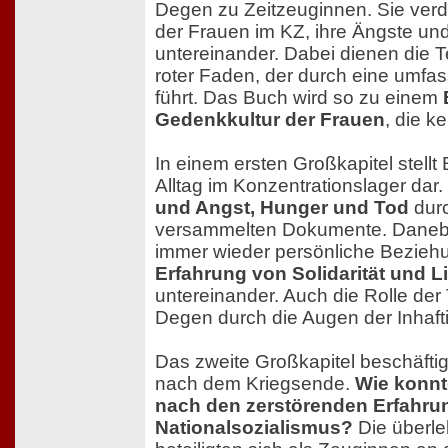
Degen zu Zeitzeuginnen. Sie verde
der Frauen im KZ, ihre Ängste und 
untereinander. Dabei dienen die T
roter Faden, der durch eine umfa
führt. Das Buch wird so zu einem
Gedenkkultur der Frauen
, die k
In einem ersten Großkapitel stell
Alltag im Konzentrationslager dar.
und Angst, Hunger und Tod
durc
versammelten Dokumente. Daneb
immer wieder persönliche Beziehu
Erfahrung von Solidarität und L
untereinander. Auch die Rolle der
Degen durch die Augen der Inhaftie
Das zweite Großkapitel beschäftigt
nach dem Kriegsende.
Wie konnt
nach den zerstörenden Erfahru
Nationalsozialismus?
Die überl