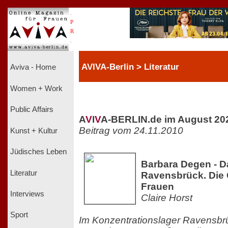
.
P
R
.
AVIVA-Berlin > Literatur
Aviva - Home
Women + Work
Public Affairs
A
V
I
V
A-BERLIN.de im August 20
Beitrag vom 24.11.2010
Kunst + Kultur
Jüdisches Leben
Barbara Degen - Da
Literatur
Ravensbrück. Die 
Frauen
Interviews
Claire Horst
Sport
Im Konzentrationslager Ravensbr