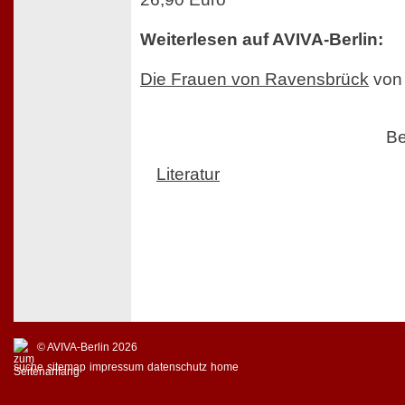
Weiterlesen auf AVIVA-Berlin:
Die Frauen von Ravensbrück
von 
Be
Literatur
© AVIVA-Berlin 2026
suche
sitemap
impressum
datenschutz
home