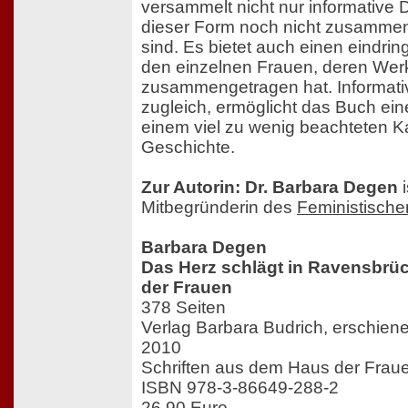
versammelt nicht nur informative 
dieser Form noch nicht zusamme
sind. Es bietet auch einen eindri
den einzelnen Frauen, deren We
zusammengetragen hat. Informativ
zugleich, ermöglicht das Buch e
einem viel zu wenig beachteten K
Geschichte.
Zur Autorin: Dr. Barbara Degen
i
Mitbegründerin des
Feministischen
Barbara Degen
Das Herz schlägt in Ravensbrüc
der Frauen
378 Seiten
Verlag Barbara Budrich, erschie
2010
Schriften aus dem Haus der Frau
ISBN 978-3-86649-288-2
26,90 Euro