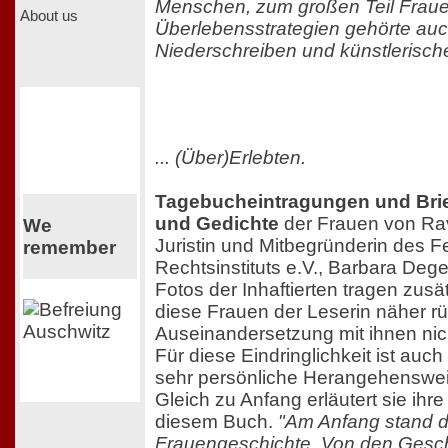
Menschen, zum großen Teil Frauen,
About us
Überlebensstrategien gehörte au
Niederschreiben und künstlerische
... (Über)Erlebten.
Tagebucheintragungen und Bri
und Gedichte
der Frauen von Ra
We
Juristin und Mitbegründerin des F
remember
Rechtsinstituts e.V., Barbara Deg
Fotos der Inhaftierten tragen zusä
diese Frauen der Leserin näher rü
Auseinandersetzung mit ihnen ni
Für diese Eindringlichkeit ist au
sehr persönliche Herangehensweis
Gleich zu Anfang erläutert sie ih
diesem Buch.
"Am Anfang stand d
Frauengeschichte. Von den Geschi