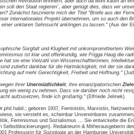
sischen Revolution erinnern, aber auch da wohl kaum an ein
in soll den Staat regieren´, aber genügt dies, dass wir uns
en? Zunächst faszinierte mich der Titel "Briefe aus der Fer
 unser internationales Projekt übernehmen, um so auch den Br
einer unklaren Sehnsucht anklingen zu lassen."
(Aus der Ei
sophische Sorgfalt und Klugheit mit unkompromittiertem Weitb
inismus ist klar und offenkundig, wie Frigga Haug die rad
 hat sie eine Vielzahl von Wissenschaftlerinnen, Intellektuell
nd zutiefst dankbar für die Hartnäckigkeit, mit der sie dara
chtung auf mehr Gerechtigkeit, Freiheit und Hoffnung."
(Judi
 wegen ihrer
Unermüdlichkeit
, ihre emanzipatorischen
Ziele
ng ein wenig zu nehmen. Dass sie darüber noch nicht resig
cht aufzusetzen, finde ich großartig."
(Elfriede Jelinek)
Dr.phil.habil.; geboren 1937, Feministin, Marxistin, Netzwerke
lwiese, sie versteht es, scheinbar Unvereinbares zusammen
litik, Feminismus und Sozialismus … Sie entwickelte die Er
on Selbstblockierungen). Redakteurin & Mitherausgeberin d
001 Professorin für Soziologie an der Hamburger Universität 