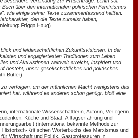
e besondere Verbindung zur Frauenfrage. Lenin soll
er Buch über den internationalen politischen Feminismus
ne", wie einige seiner Texte zusammenfassend heißen.
iefcharakter, den die Texte zumeist haben,
nleitung: Frigga Haug)
lick und leidenschaftlichen Zukunftsvisionen. In der
ikalsten und engagiertesten Traditionen zum Leben
en und Aktivistinnen weltweit erreicht, inspiriert und
uf besteht, unser gesellschaftliches und politisches
th Butler)
zu verfolgen, um der männlichen Macht wenigstens das
niert hat, während es anderen schon genügt, bloß eine
rin, internationale Wissenschaftlerin, Autorin, Verlegerin.
zudenken: Küche und Staat, Alltagserfahrung und
innerungsarbeit (international bekannte Methode zur
es Historisch-Kritischen Wörterbuchs des Marxismus und
für Wirtschaft und Politik. Gastprofessuren in