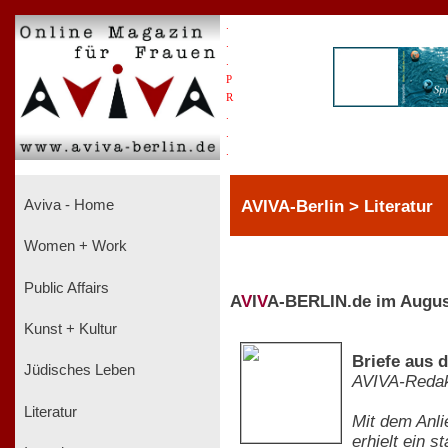
.
.
.
P
R
.
.
.
AVIVA-Berlin > Literatur
Aviva - Home
Women + Work
Public Affairs
A
V
I
V
A-BERLIN.de im Augus
Kunst + Kultur
Briefe aus 
Jüdisches Leben
AVIVA-Redak
Literatur
Mit dem Anli
erhielt ein s