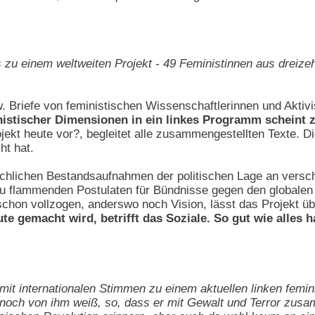
 zu einem weltweiten Projekt - 49 Feministinnen aus dreiz
 Briefe von feministischen Wissenschaftlerinnen und Aktivi
nistischer Dimensionen in ein linkes Programm scheint 
ojekt heute vor?, begleitet alle zusammengestellten Texte. D
t hat.
achlichen Bestandsaufnahmen der politischen Lage an versc
zu flammenden Postulaten für Bündnisse gegen den globalen 
 schon vollzogen, anderswo noch Vision, lässt das Projekt ü
eute gemacht wird, betrifft das Soziale. So gut wie alles
it internationalen Stimmen zu einem aktuellen linken femin
noch von ihm weiß, so, dass er mit Gewalt und Terror zus