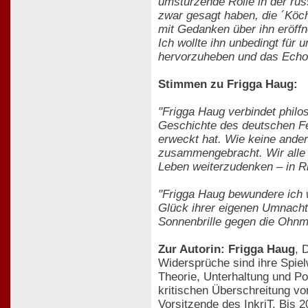
umstürzende Rolle in der rus
zwar gesagt haben, die ´Köch
mit Gedanken über ihn eröffn
Ich wollte ihn unbedingt für
hervorzuheben und das Echo 
Stimmen zu Frigga Haug:
"Frigga Haug verbindet philo
Geschichte des deutschen Fem
erweckt hat. Wie keine andere
zusammengebracht. Wir alle si
Leben weiterzudenken – in Ri
"Frigga Haug bewundere ich
Glück ihrer eigenen Umnachtu
Sonnenbrille gegen die Ohnma
Zur Autorin: Frigga Haug
, 
Widersprüche sind ihre Spie
Theorie, Unterhaltung und Po
kritischen Überschreitung v
Vorsitzende des InkriT. Bis 2